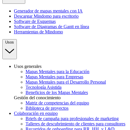
Generador de mapas mentales con IA
Descargar Mindomo para escritorio
Software de Esquemas
Software de Diagramas de Gantt en línea
Herramientas de Mindomo
Usos
Usos generales
Mapas Mentales para la Educación
Mapas Mentales para Empresas
Mapas Mentales para el Desarrollo Personal
Tecnología Asistida
Beneficios de los Mapas Mentales
Gestión del conocimiento
Matriz de competencias del equipo
Biblioteca de proyectos
Colaboración en equipo
Briefs de campaña para profesionales de marketing
Talleres de descubrimiento de clientes para consultores
Recorridos de onboarding para RR. HH. y L&D