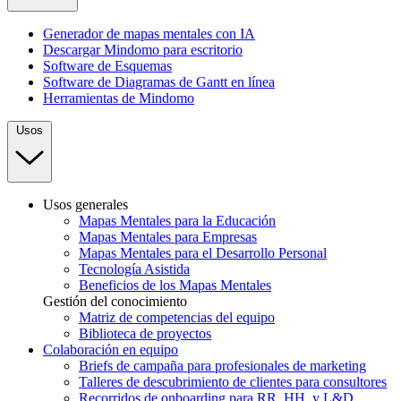
Generador de mapas mentales con IA
Descargar Mindomo para escritorio
Software de Esquemas
Software de Diagramas de Gantt en línea
Herramientas de Mindomo
Usos
Usos generales
Mapas Mentales para la Educación
Mapas Mentales para Empresas
Mapas Mentales para el Desarrollo Personal
Tecnología Asistida
Beneficios de los Mapas Mentales
Gestión del conocimiento
Matriz de competencias del equipo
Biblioteca de proyectos
Colaboración en equipo
Briefs de campaña para profesionales de marketing
Talleres de descubrimiento de clientes para consultores
Recorridos de onboarding para RR. HH. y L&D