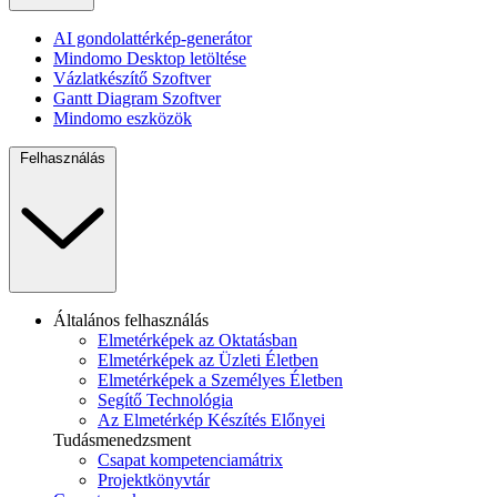
AI gondolattérkép-generátor
Mindomo Desktop letöltése
Vázlatkészítő Szoftver
Gantt Diagram Szoftver
Mindomo eszközök
Felhasználás
Általános felhasználás
Elmetérképek az Oktatásban
Elmetérképek az Üzleti Életben
Elmetérképek a Személyes Életben
Segítő Technológia
Az Elmetérkép Készítés Előnyei
Tudásmenedzsment
Csapat kompetenciamátrix
Projektkönyvtár