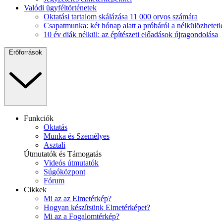
Valódi ügyféltörténetek
Oktatási tartalom skálázása 11 000 orvos számára
Csapatmunka: két hónap alatt a próbáról a nélkülözhetetl
10 év diák nélkül: az építészeti előadások újragondolása
Erőforrások
Funkciók
Oktatás
Munka és Személyes
Asztali
Útmutatók és Támogatás
Videós útmutatók
Súgóközpont
Fórum
Cikkek
Mi az az Elmetérkép?
Hogyan készítsünk Elmetérképet?
Mi az a Fogalomtérkép?