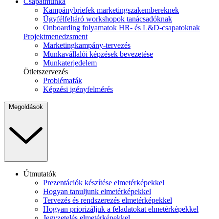
Csapatmunka
Kampánybriefek marketingszakembereknek
Ügyfélfeltáró workshopok tanácsadóknak
Onboarding folyamatok HR- és L&D-csapatoknak
Projektmenedzsment
Marketingkampány-tervezés
Munkavállalói képzések bevezetése
Munkaterjedelem
Ötletszervezés
Problémafák
Képzési igényfelmérés
Megoldások
Útmutatók
Prezentációk készítése elmetérképekkel
Hogyan tanuljunk elmetérképekkel
Tervezés és rendszerezés elmetérképekkel
Hogyan priorizáljuk a feladatokat elmetérképekkel
Jegyzetelés elmetérképekkel