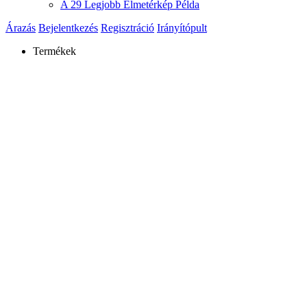
A 29 Legjobb Elmetérkép Példa
Árazás
Bejelentkezés
Regisztráció
Irányítópult
Termékek