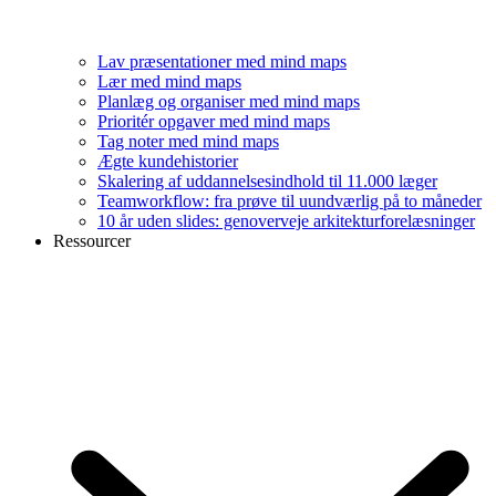
Lav præsentationer med mind maps
Lær med mind maps
Planlæg og organiser med mind maps
Prioritér opgaver med mind maps
Tag noter med mind maps
Ægte kundehistorier
Skalering af uddannelsesindhold til 11.000 læger
Teamworkflow: fra prøve til uundværlig på to måneder
10 år uden slides: genoverveje arkitekturforelæsninger
Ressourcer