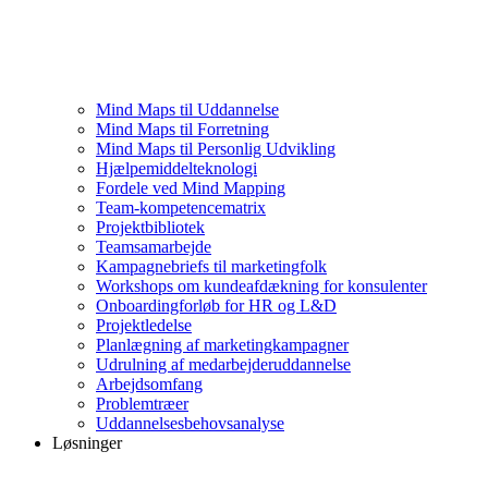
Mind Maps til Uddannelse
Mind Maps til Forretning
Mind Maps til Personlig Udvikling
Hjælpemiddelteknologi
Fordele ved Mind Mapping
Team-kompetencematrix
Projektbibliotek
Teamsamarbejde
Kampagnebriefs til marketingfolk
Workshops om kundeafdækning for konsulenter
Onboardingforløb for HR og L&D
Projektledelse
Planlægning af marketingkampagner
Udrulning af medarbejderuddannelse
Arbejdsomfang
Problemtræer
Uddannelsesbehovsanalyse
Løsninger