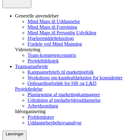
Generelle anvendelser
Mind Maps til Uddannelse
Mind Maps til Forretning
Mind Maps til Personlig Udvikling
Hjælpemiddelteknologi
Fordele ved Mind Mapping
Videnstyring
Team-kompetencematrix
Projektbibliotek
Teamsamarbejde
Kampagnebriefs til marketingfolk
Workshops om kundeafdækning for konsulenter
Onboardingforløb for HR og L&D
Projektledelse
Planlægning af marketingkampagner
Udrulning af medarbejderuddannelse
Arbejdsomfang
Idéorganisering
Problemtræer
Uddannelsesbehovsanalyse
Løsninger