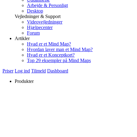
Arbejde & Personligt
Desktop
Vejledninger & Support
Videovejledninger
Hjælpecenter
Forum
Artikler
Hvad er et Mind Map?
Hvordan laver man et Mind Map?
Hvad er et Konceptkort?
Top 29 eksempler på Mind Maps
Priser
Log ind
Tilmeld
Dashboard
Produkter