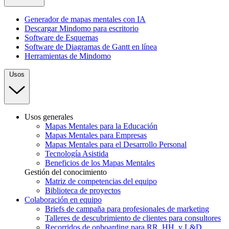
Generador de mapas mentales con IA
Descargar Mindomo para escritorio
Software de Esquemas
Software de Diagramas de Gantt en línea
Herramientas de Mindomo
Usos
Usos generales
Mapas Mentales para la Educación
Mapas Mentales para Empresas
Mapas Mentales para el Desarrollo Personal
Tecnología Asistida
Beneficios de los Mapas Mentales
Gestión del conocimiento
Matriz de competencias del equipo
Biblioteca de proyectos
Colaboración en equipo
Briefs de campaña para profesionales de marketing
Talleres de descubrimiento de clientes para consultores
Recorridos de onboarding para RR. HH. y L&D