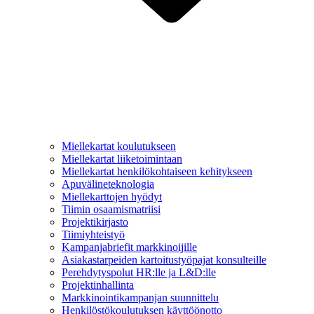
Miellekartat koulutukseen
Miellekartat liiketoimintaan
Miellekartat henkilökohtaiseen kehitykseen
Apuvälineteknologia
Miellekarttojen hyödyt
Tiimin osaamismatriisi
Projektikirjasto
Tiimiyhteistyö
Kampanjabriefit markkinoijille
Asiakastarpeiden kartoitustyöpajat konsulteille
Perehdytyspolut HR:lle ja L&D:lle
Projektinhallinta
Markkinointikampanjan suunnittelu
Henkilöstökoulutuksen käyttöönotto