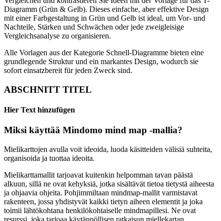
Vergleichen und kontrastieren Sie Ideen mit der Vorlage für das T-
Diagramm (Grün & Gelb). Dieses einfache, aber effektive Design
mit einer Farbgestaltung in Grün und Gelb ist ideal, um Vor- und
Nachteile, Stärken und Schwächen oder jede zweigleisige
Vergleichsanalyse zu organisieren.
Alle Vorlagen aus der Kategorie Schnell-Diagramme bieten eine
grundlegende Struktur und ein markantes Design, wodurch sie
sofort einsatzbereit für jeden Zweck sind.
ABSCHNITT TITEL
Hier Text hinzufügen
Miksi käyttää Mindomo mind map -mallia?
Mielikarttojen avulla voit ideoida, luoda käsitteiden välisiä suhteita,
organisoida ja tuottaa ideoita.
Mielikarttamallit tarjoavat kuitenkin helpomman tavan päästä
alkuun, sillä ne ovat kehyksiä, jotka sisältävät tietoa tietystä aiheesta
ja ohjaavia ohjeita. Pohjimmiltaan mindmap-mallit varmistavat
rakenteen, jossa yhdistyvät kaikki tietyn aiheen elementit ja joka
toimii lähtökohtana henkilökohtaiselle mindmapillesi. Ne ovat
resurssi, joka tarjoaa käytännöllisen ratkaisun miellekartan