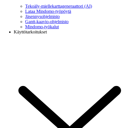
Tekoäly-miellekarttageneraattori (AI)
Lataa Mindomo-työpöytä
Jäsennysohjelmisto
Gantt-kaavio-ohjelmisto
Mindomo-työkalut
Käyttötarkoitukset