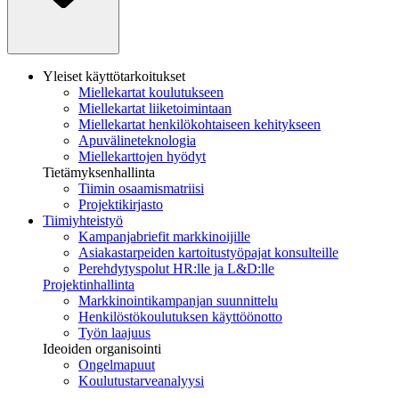
Yleiset käyttötarkoitukset
Miellekartat koulutukseen
Miellekartat liiketoimintaan
Miellekartat henkilökohtaiseen kehitykseen
Apuvälineteknologia
Miellekarttojen hyödyt
Tietämyksenhallinta
Tiimin osaamismatriisi
Projektikirjasto
Tiimiyhteistyö
Kampanjabriefit markkinoijille
Asiakastarpeiden kartoitustyöpajat konsulteille
Perehdytyspolut HR:lle ja L&D:lle
Projektinhallinta
Markkinointikampanjan suunnittelu
Henkilöstökoulutuksen käyttöönotto
Työn laajuus
Ideoiden organisointi
Ongelmapuut
Koulutustarveanalyysi