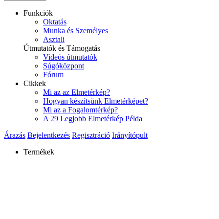
Funkciók
Oktatás
Munka és Személyes
Asztali
Útmutatók és Támogatás
Videós útmutatók
Súgóközpont
Fórum
Cikkek
Mi az az Elmetérkép?
Hogyan készítsünk Elmetérképet?
Mi az a Fogalomtérkép?
A 29 Legjobb Elmetérkép Példa
Árazás
Bejelentkezés
Regisztráció
Irányítópult
Termékek