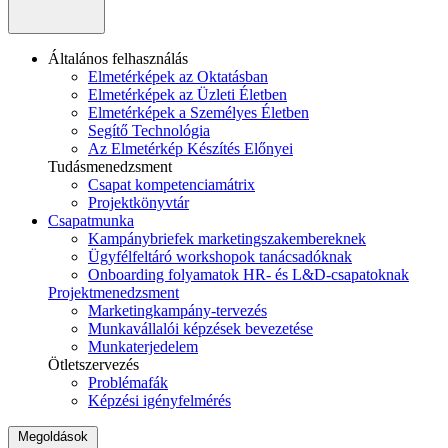
Általános felhasználás
Elmetérképek az Oktatásban
Elmetérképek az Üzleti Életben
Elmetérképek a Személyes Életben
Segítő Technológia
Az Elmetérkép Készítés Előnyei
Tudásmenedzsment
Csapat kompetenciamátrix
Projektkönyvtár
Csapatmunka
Kampánybriefek marketingszakembereknek
Ügyfélfeltáró workshopok tanácsadóknak
Onboarding folyamatok HR- és L&D-csapatoknak
Projektmenedzsment
Marketingkampány-tervezés
Munkavállalói képzések bevezetése
Munkaterjedelem
Ötletszervezés
Problémafák
Képzési igényfelmérés
Megoldások