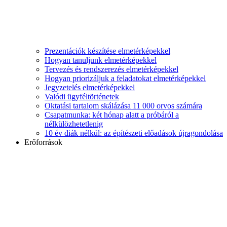
Prezentációk készítése elmetérképekkel
Hogyan tanuljunk elmetérképekkel
Tervezés és rendszerezés elmetérképekkel
Hogyan priorizáljuk a feladatokat elmetérképekkel
Jegyzetelés elmetérképekkel
Valódi ügyféltörténetek
Oktatási tartalom skálázása 11 000 orvos számára
Csapatmunka: két hónap alatt a próbáról a
nélkülözhetetlenig
10 év diák nélkül: az építészeti előadások újragondolása
Erőforrások