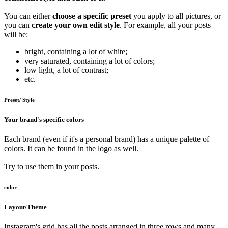
You can either
choose a specific preset
you apply to all pictures, or
you can
create your own edit style
. For example, all your posts
will be:
bright, containing a lot of white;
very saturated, containing a lot of colors;
low light, a lot of contrast;
etc.
Preset/ Style
Your brand's specific colors
Each brand (even if it's a personal brand) has a unique palette of
colors. It can be found in the logo as well.
Try to use them in your posts.
color
Layout/Theme
Instagram's grid has all the posts arranged in three rows and many