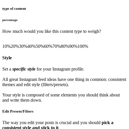
type of content
percentage
How much would you like this content type to weigh?
10%
20%
30%
40%
50%
60%
70%
80%
90%
100%
Style
Set a
specific style
for your Instagram profile.
All great Instagram feed ideas have one thing in common: consistent
themes and edit style (filters/presets).
Your style is composed of some elements you should think about
and write them down.
Edit Presets/Filters
The way you edit your posts is crucial and you should
pick a
consistent style and stick to it
.