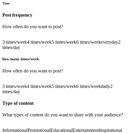
Time
Post frequency
How often do you want to post?
3 times/week
4 times/week
5 times/week
6 times/week
everyday
2
times/day
how many times/week
How often do you want to post?
3 times/week
4 times/week
5 times/week
6 times/week
daily
2
times/day
Type of content
What types of content do you want to share with your audience?
Informational
Promotional
Educational
Entertainment
Inspirational