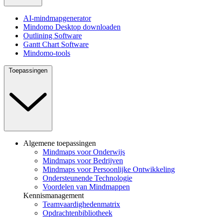
AI-mindmapgenerator
Mindomo Desktop downloaden
Outlining Software
Gantt Chart Software
Mindomo-tools
Toepassingen
Algemene toepassingen
Mindmaps voor Onderwijs
Mindmaps voor Bedrijven
Mindmaps voor Persoonlijke Ontwikkeling
Ondersteunende Technologie
Voordelen van Mindmappen
Kennismanagement
Teamvaardighedenmatrix
Opdrachtenbibliotheek