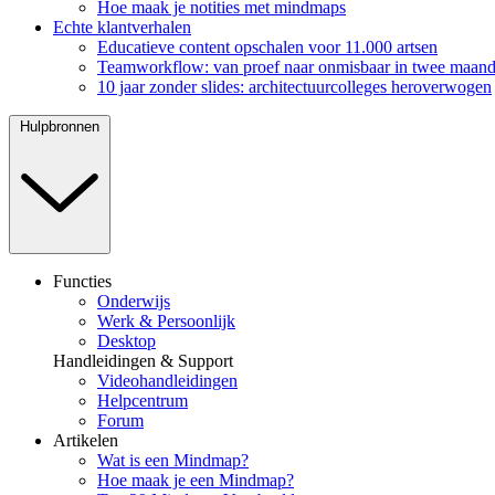
Hoe maak je notities met mindmaps
Echte klantverhalen
Educatieve content opschalen voor 11.000 artsen
Teamworkflow: van proef naar onmisbaar in twee maan
10 jaar zonder slides: architectuurcolleges heroverwogen
Hulpbronnen
Functies
Onderwijs
Werk & Persoonlijk
Desktop
Handleidingen & Support
Videohandleidingen
Helpcentrum
Forum
Artikelen
Wat is een Mindmap?
Hoe maak je een Mindmap?