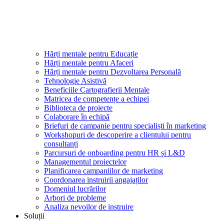
Hărți mentale pentru Educație
Hărți mentale pentru Afaceri
Hărți mentale pentru Dezvoltarea Personală
Tehnologie Asistivă
Beneficiile Cartografierii Mentale
Matricea de competențe a echipei
Biblioteca de proiecte
Colaborare în echipă
Briefuri de campanie pentru specialiști în marketing
Workshopuri de descoperire a clientului pentru
consultanți
Parcursuri de onboarding pentru HR și L&D
Managementul proiectelor
Planificarea campaniilor de marketing
Coordonarea instruirii angajaților
Domeniul lucrărilor
Arbori de probleme
Analiza nevoilor de instruire
Soluții