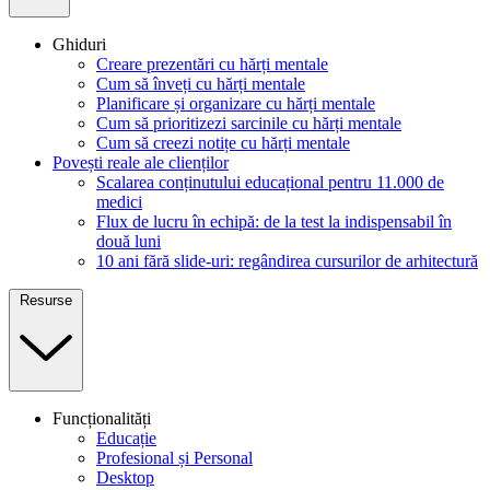
Ghiduri
Creare prezentări cu hărți mentale
Cum să înveți cu hărți mentale
Planificare și organizare cu hărți mentale
Cum să prioritizezi sarcinile cu hărți mentale
Cum să creezi notițe cu hărți mentale
Povești reale ale clienților
Scalarea conținutului educațional pentru 11.000 de
medici
Flux de lucru în echipă: de la test la indispensabil în
două luni
10 ani fără slide-uri: regândirea cursurilor de arhitectură
Resurse
Funcționalități
Educație
Profesional și Personal
Desktop