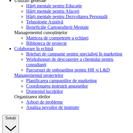
Utilizări generale
Hărți mentale pentru Educație
Hărți mentale pentru Afaceri
Hărți mentale pentru Dezvoltarea Personală
Tehnologie Asistivă
Beneficiile Cartografierii Mentale
Managementul cunoștințelor
Matricea de competențe a echipei
Biblioteca de proiecte
Colaborare în echipă
Briefuri de campanie pentru specialiști în marketing
Workshopuri de descoperire a clientului pentru
consultanți
Parcursuri de onboarding pentru HR și L&D
Managementul proiectelor
Planificarea campaniilor de marketing
Coordonarea instruirii angajaților
Domeniul lucrărilor
Organizarea ideilor
Arbori de probleme
Analiza nevoilor de instruire
Soluții