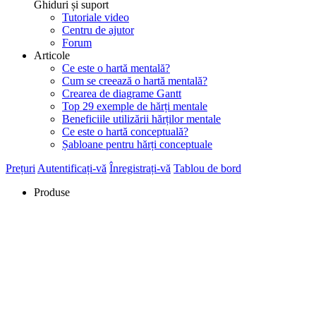
Ghiduri și suport
Tutoriale video
Centru de ajutor
Forum
Articole
Ce este o hartă mentală?
Cum se creează o hartă mentală?
Crearea de diagrame Gantt
Top 29 exemple de hărți mentale
Beneficiile utilizării hărților mentale
Ce este o hartă conceptuală?
Șabloane pentru hărți conceptuale
Prețuri
Autentificați-vă
Înregistrați-vă
Tablou de bord
Produse