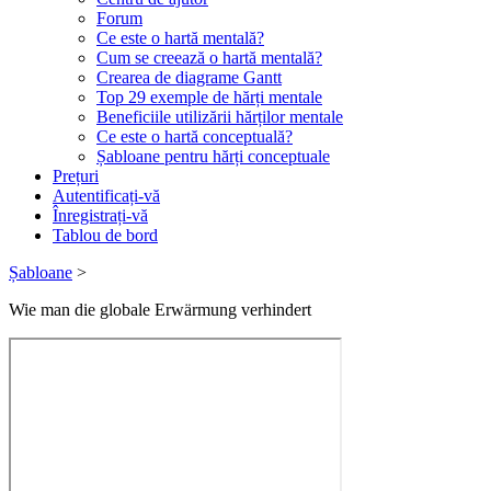
Forum
Ce este o hartă mentală?
Cum se creează o hartă mentală?
Crearea de diagrame Gantt
Top 29 exemple de hărți mentale
Beneficiile utilizării hărților mentale
Ce este o hartă conceptuală?
Șabloane pentru hărți conceptuale
Prețuri
Autentificați-vă
Înregistrați-vă
Tablou de bord
Șabloane
>
Wie man die globale Erwärmung verhindert