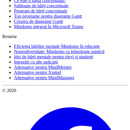
Ce este o hartă conceptuală?
Șabloane de hărți conceptuale
Program de hărți conceptuale
Top programe pentru diagrame Gantt
Crearea de diagrame Gantt
Mindomo integrat în Microsoft Teams
Resurse
Eficiența hărților mentale Mindomo în educație
Neurodiversitate: Mindomo ca tehnologie asistivă
Idei de hărți mentale pentru elevi și studenți
Integrări cu alte aplicații
Alternative pentru MindMeister
Alternative pentru Xmind
Alternative pentru MindManager
© 2026