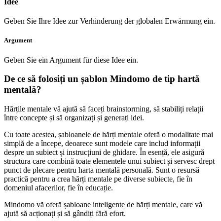
Idee
Geben Sie Ihre Idee zur Verhinderung der globalen Erwärmung ein.
Argument
Geben Sie ein Argument für diese Idee ein.
De ce să folosiți un șablon Mindomo de tip hartă
mentală?
Hărțile mentale vă ajută să faceți brainstorming, să stabiliți relații
între concepte și să organizați și generați idei.
Cu toate acestea, șabloanele de hărți mentale oferă o modalitate mai
simplă de a începe, deoarece sunt modele care includ informații
despre un subiect și instrucțiuni de ghidare. În esență, ele asigură
structura care combină toate elementele unui subiect și servesc drept
punct de plecare pentru harta mentală personală. Sunt o resursă
practică pentru a crea hărți mentale pe diverse subiecte, fie în
domeniul afacerilor, fie în educație.
Mindomo vă oferă șabloane inteligente de hărți mentale, care vă
ajută să acționați și să gândiți fără efort.