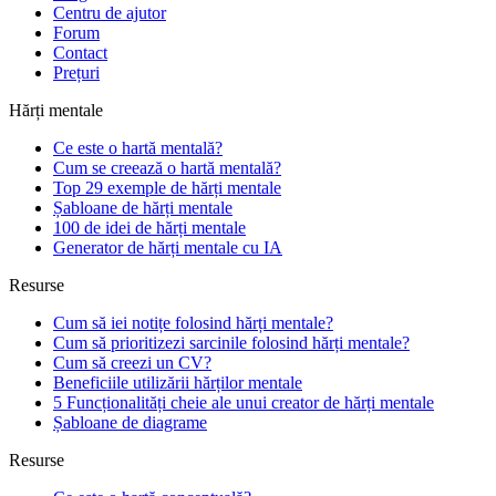
Centru de ajutor
Forum
Contact
Prețuri
Hărți mentale
Ce este o hartă mentală?
Cum se creează o hartă mentală?
Top 29 exemple de hărți mentale
Șabloane de hărți mentale
100 de idei de hărți mentale
Generator de hărți mentale cu IA
Resurse
Cum să iei notițe folosind hărți mentale?
Cum să prioritizezi sarcinile folosind hărți mentale?
Cum să creezi un CV?
Beneficiile utilizării hărților mentale
5 Funcționalități cheie ale unui creator de hărți mentale
Șabloane de diagrame
Resurse