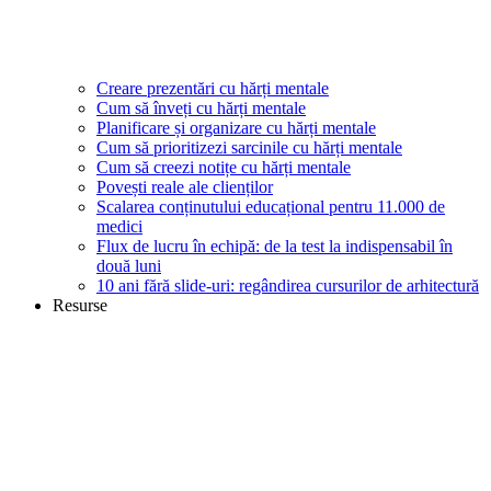
Creare prezentări cu hărți mentale
Cum să înveți cu hărți mentale
Planificare și organizare cu hărți mentale
Cum să prioritizezi sarcinile cu hărți mentale
Cum să creezi notițe cu hărți mentale
Povești reale ale clienților
Scalarea conținutului educațional pentru 11.000 de
medici
Flux de lucru în echipă: de la test la indispensabil în
două luni
10 ani fără slide-uri: regândirea cursurilor de arhitectură
Resurse