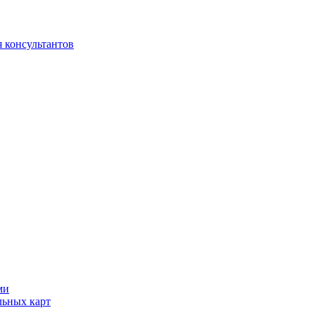
 консультантов
ми
льных карт