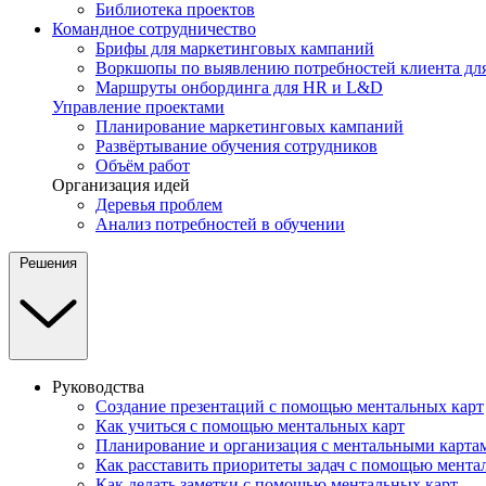
Библиотека проектов
Командное сотрудничество
Брифы для маркетинговых кампаний
Воркшопы по выявлению потребностей клиента для
Маршруты онбординга для HR и L&D
Управление проектами
Планирование маркетинговых кампаний
Развёртывание обучения сотрудников
Объём работ
Организация идей
Деревья проблем
Анализ потребностей в обучении
Решения
Руководства
Создание презентаций с помощью ментальных карт
Как учиться с помощью ментальных карт
Планирование и организация с ментальными карта
Как расставить приоритеты задач с помощью мента
Как делать заметки с помощью ментальных карт