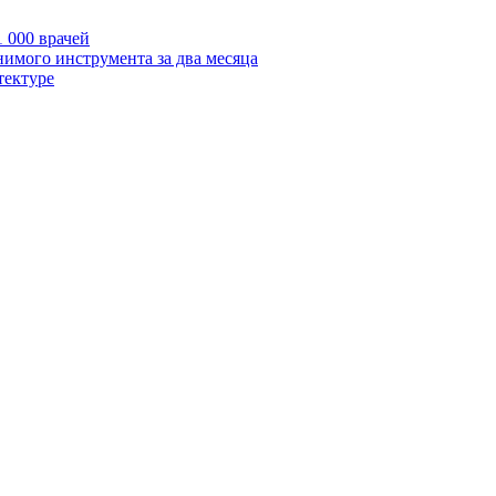
 000 врачей
нимого инструмента за два месяца
тектуре