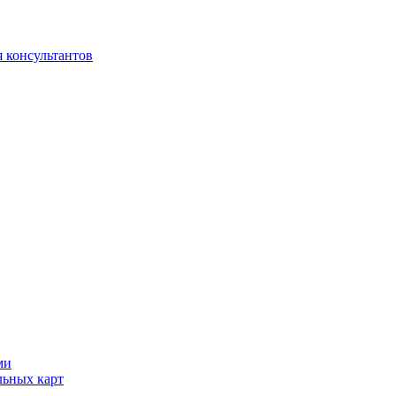
 консультантов
ми
льных карт