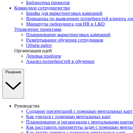
Библиотека проектов
Командное сотрудничество
Брифы для маркетинговых кампаний
Воркшопы по выявлению потребностей клиента для
Маршруты онбординга для HR и L&D
Управление проектами
Планирование маркетинговых кампаний
Развёртывание обучения сотрудников
Объём работ
Организация идей
Деревья проблем
Анализ потребностей в обучении
Решения
Руководства
Создание презентаций с помощью ментальных карт
Как учиться с помощью ментальных карт
Планирование и организация с ментальными карта
Как расставить приоритеты задач с помощью мента
Как делать заметки с помощью ментальных карт