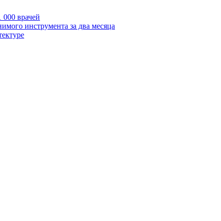
 000 врачей
нимого инструмента за два месяца
тектуре