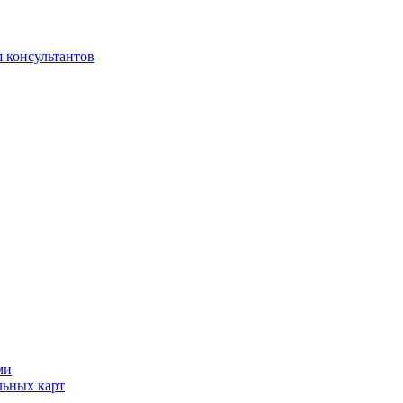
 консультантов
ми
льных карт