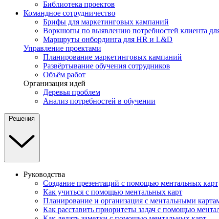
Библиотека проектов
Командное сотрудничество
Брифы для маркетинговых кампаний
Воркшопы по выявлению потребностей клиента для
Маршруты онбординга для HR и L&D
Управление проектами
Планирование маркетинговых кампаний
Развёртывание обучения сотрудников
Объём работ
Организация идей
Деревья проблем
Анализ потребностей в обучении
Решения
Руководства
Создание презентаций с помощью ментальных карт
Как учиться с помощью ментальных карт
Планирование и организация с ментальными карта
Как расставить приоритеты задач с помощью мента
Как делать заметки с помощью ментальных карт