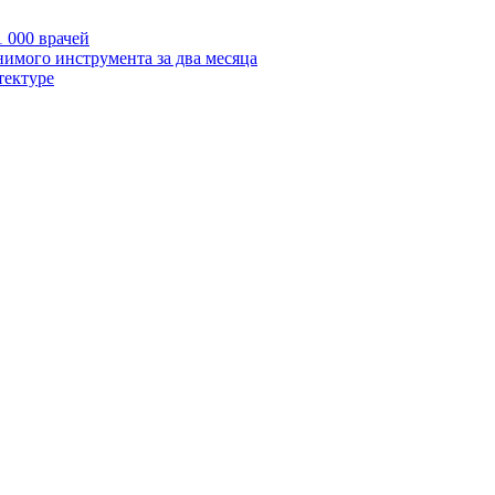
 000 врачей
нимого инструмента за два месяца
тектуре