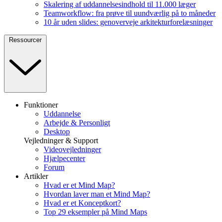
Skalering af uddannelsesindhold til 11.000 læger
Teamworkflow: fra prøve til uundværlig på to måneder
10 år uden slides: genoverveje arkitekturforelæsninger
Ressourcer
Funktioner
Uddannelse
Arbejde & Personligt
Desktop
Vejledninger & Support
Videovejledninger
Hjælpecenter
Forum
Artikler
Hvad er et Mind Map?
Hvordan laver man et Mind Map?
Hvad er et Konceptkort?
Top 29 eksempler på Mind Maps