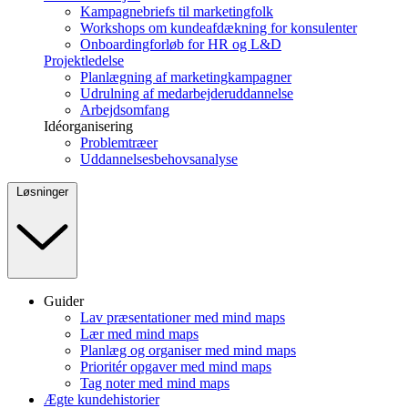
Kampagnebriefs til marketingfolk
Workshops om kundeafdækning for konsulenter
Onboardingforløb for HR og L&D
Projektledelse
Planlægning af marketingkampagner
Udrulning af medarbejderuddannelse
Arbejdsomfang
Idéorganisering
Problemtræer
Uddannelsesbehovsanalyse
Løsninger
Guider
Lav præsentationer med mind maps
Lær med mind maps
Planlæg og organiser med mind maps
Prioritér opgaver med mind maps
Tag noter med mind maps
Ægte kundehistorier