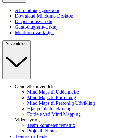
AI-mindmap-generator
Download Mindomo Desktop
Dispositionsværktøj
Gantt-diagramværktøj
Mindomo-værktøjer
Anvendelser
Generelle anvendelser
Mind Maps til Uddannelse
Mind Maps til Forretning
Mind Maps til Personlig Udvikling
Hjælpemiddelteknologi
Fordele ved Mind Mapping
Videnstyring
Team-kompetencematrix
Projektbibliotek
Teamsamarbejde