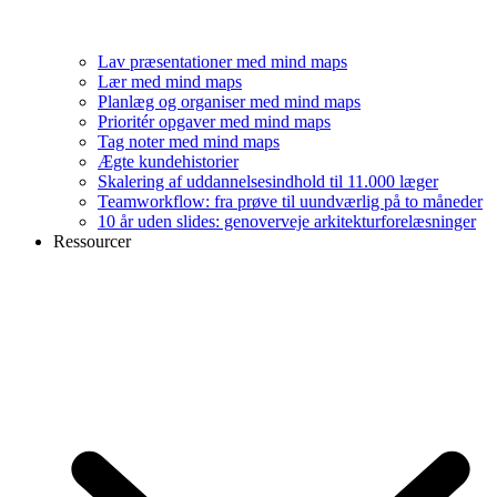
Lav præsentationer med mind maps
Lær med mind maps
Planlæg og organiser med mind maps
Prioritér opgaver med mind maps
Tag noter med mind maps
Ægte kundehistorier
Skalering af uddannelsesindhold til 11.000 læger
Teamworkflow: fra prøve til uundværlig på to måneder
10 år uden slides: genoverveje arkitekturforelæsninger
Ressourcer