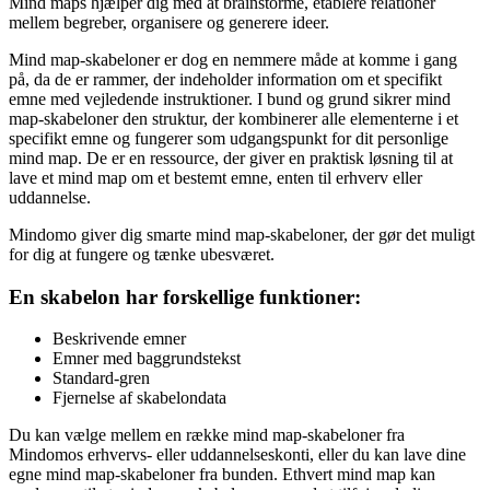
Mind maps hjælper dig med at brainstorme, etablere relationer
mellem begreber, organisere og generere ideer.
Mind map-skabeloner er dog en nemmere måde at komme i gang
på, da de er rammer, der indeholder information om et specifikt
emne med vejledende instruktioner. I bund og grund sikrer mind
map-skabeloner den struktur, der kombinerer alle elementerne i et
specifikt emne og fungerer som udgangspunkt for dit personlige
mind map. De er en ressource, der giver en praktisk løsning til at
lave et mind map om et bestemt emne, enten til erhverv eller
uddannelse.
Mindomo giver dig smarte mind map-skabeloner, der gør det muligt
for dig at fungere og tænke ubesværet.
En skabelon har forskellige funktioner:
Beskrivende emner
Emner med baggrundstekst
Standard-gren
Fjernelse af skabelondata
Du kan vælge mellem en række mind map-skabeloner fra
Mindomos erhvervs- eller uddannelseskonti, eller du kan lave dine
egne mind map-skabeloner fra bunden. Ethvert mind map kan