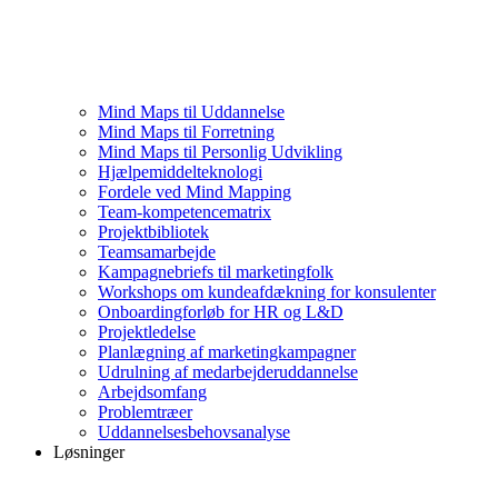
Mind Maps til Uddannelse
Mind Maps til Forretning
Mind Maps til Personlig Udvikling
Hjælpemiddelteknologi
Fordele ved Mind Mapping
Team-kompetencematrix
Projektbibliotek
Teamsamarbejde
Kampagnebriefs til marketingfolk
Workshops om kundeafdækning for konsulenter
Onboardingforløb for HR og L&D
Projektledelse
Planlægning af marketingkampagner
Udrulning af medarbejderuddannelse
Arbejdsomfang
Problemtræer
Uddannelsesbehovsanalyse
Løsninger