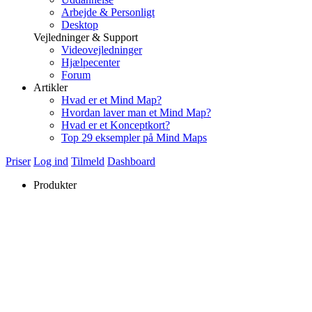
Arbejde & Personligt
Desktop
Vejledninger & Support
Videovejledninger
Hjælpecenter
Forum
Artikler
Hvad er et Mind Map?
Hvordan laver man et Mind Map?
Hvad er et Konceptkort?
Top 29 eksempler på Mind Maps
Priser
Log ind
Tilmeld
Dashboard
Produkter