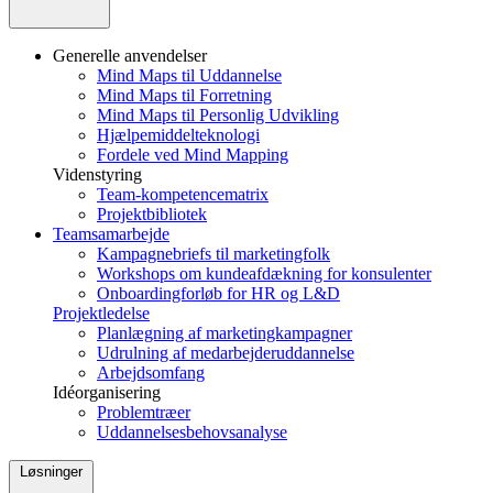
Generelle anvendelser
Mind Maps til Uddannelse
Mind Maps til Forretning
Mind Maps til Personlig Udvikling
Hjælpemiddelteknologi
Fordele ved Mind Mapping
Videnstyring
Team-kompetencematrix
Projektbibliotek
Teamsamarbejde
Kampagnebriefs til marketingfolk
Workshops om kundeafdækning for konsulenter
Onboardingforløb for HR og L&D
Projektledelse
Planlægning af marketingkampagner
Udrulning af medarbejderuddannelse
Arbejdsomfang
Idéorganisering
Problemtræer
Uddannelsesbehovsanalyse
Løsninger