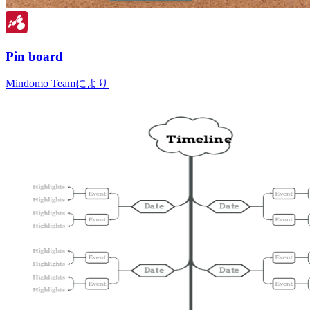
Pin board
Mindomo Teamにより