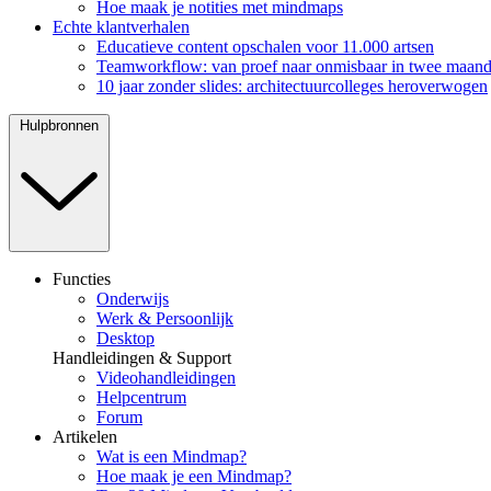
Hoe maak je notities met mindmaps
Echte klantverhalen
Educatieve content opschalen voor 11.000 artsen
Teamworkflow: van proef naar onmisbaar in twee maan
10 jaar zonder slides: architectuurcolleges heroverwogen
Hulpbronnen
Functies
Onderwijs
Werk & Persoonlijk
Desktop
Handleidingen & Support
Videohandleidingen
Helpcentrum
Forum
Artikelen
Wat is een Mindmap?
Hoe maak je een Mindmap?