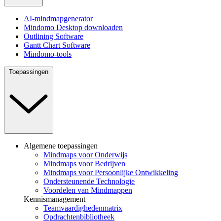
AI-mindmapgenerator
Mindomo Desktop downloaden
Outlining Software
Gantt Chart Software
Mindomo-tools
Toepassingen
Algemene toepassingen
Mindmaps voor Onderwijs
Mindmaps voor Bedrijven
Mindmaps voor Persoonlijke Ontwikkeling
Ondersteunende Technologie
Voordelen van Mindmappen
Kennismanagement
Teamvaardighedenmatrix
Opdrachtenbibliotheek