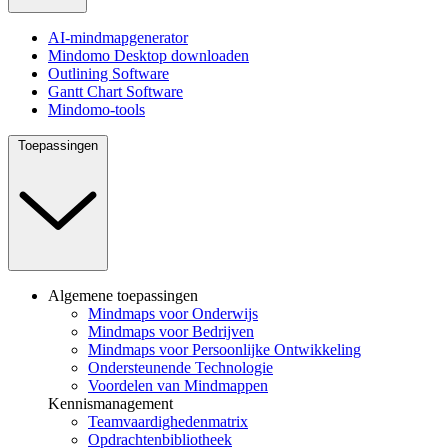
AI-mindmapgenerator
Mindomo Desktop downloaden
Outlining Software
Gantt Chart Software
Mindomo-tools
Toepassingen
Algemene toepassingen
Mindmaps voor Onderwijs
Mindmaps voor Bedrijven
Mindmaps voor Persoonlijke Ontwikkeling
Ondersteunende Technologie
Voordelen van Mindmappen
Kennismanagement
Teamvaardighedenmatrix
Opdrachtenbibliotheek