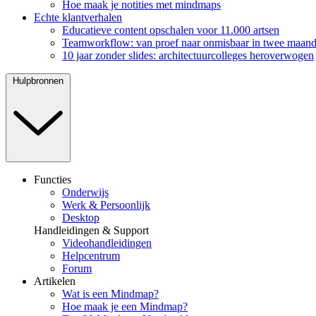
Hoe maak je notities met mindmaps
Echte klantverhalen
Educatieve content opschalen voor 11.000 artsen
Teamworkflow: van proef naar onmisbaar in twee maan
10 jaar zonder slides: architectuurcolleges heroverwogen
Hulpbronnen
Functies
Onderwijs
Werk & Persoonlijk
Desktop
Handleidingen & Support
Videohandleidingen
Helpcentrum
Forum
Artikelen
Wat is een Mindmap?
Hoe maak je een Mindmap?