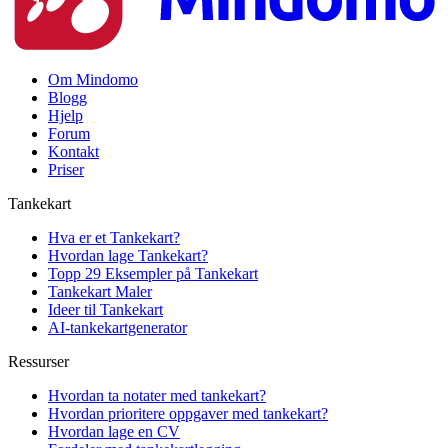
Om Mindomo
Blogg
Hjelp
Forum
Kontakt
Priser
Tankekart
Hva er et Tankekart?
Hvordan lage Tankekart?
Topp 29 Eksempler på Tankekart
Tankekart Maler
Ideer til Tankekart
AI-tankekartgenerator
Ressurser
Hvordan ta notater med tankekart?
Hvordan prioritere oppgaver med tankekart?
Hvordan lage en CV