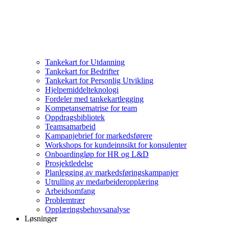
Tankekart for Utdanning
Tankekart for Bedrifter
Tankekart for Personlig Utvikling
Hjelpemiddelteknologi
Fordeler med tankekartlegging
Kompetansematrise for team
Oppdragsbibliotek
Teamsamarbeid
Kampanjebrief for markedsførere
Workshops for kundeinnsikt for konsulenter
Onboardingløp for HR og L&D
Prosjektledelse
Planlegging av markedsføringskampanjer
Utrulling av medarbeideropplæring
Arbeidsomfang
Problemtrær
Opplæringsbehovsanalyse
Løsninger