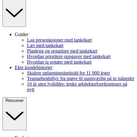
Guider
Lag presentasjoner med tankekart
Lær med tankekart
Planlegg og organiser med tankekart
Hvordan prioritere oppgaver med tankekart
Hvordan ta notater med tankekart
Ekte kundehistorier
Skalere utdanningsinnhold for 11 000 leger
Teamarbeidsflyt: fra prøve til uunnværlig på to måneder
10 år uten lysbilder: tenke arkitekturforelesninger på
nytt
Ressurser