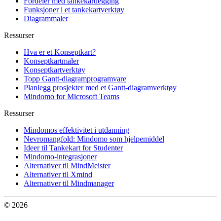
Fordeler med tankekartlegging
Funksjoner i et tankekartverktøy
Diagrammaler
Ressurser
Hva er et Konseptkart?
Konseptkartmaler
Konseptkartverktøy
Topp Gantt-diagramprogramvare
Planlegg prosjekter med et Gantt-diagramverktøy
Mindomo for Microsoft Teams
Ressurser
Mindomos effektivitet i utdanning
Nevromangfold: Mindomo som hjelpemiddel
Ideer til Tankekart for Studenter
Mindomo-integrasjoner
Alternativer til MindMeister
Alternativer til Xmind
Alternativer til Mindmanager
© 2026