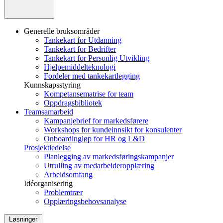
Generelle bruksområder
Tankekart for Utdanning
Tankekart for Bedrifter
Tankekart for Personlig Utvikling
Hjelpemiddelteknologi
Fordeler med tankekartlegging
Kunnskapsstyring
Kompetansematrise for team
Oppdragsbibliotek
Teamsamarbeid
Kampanjebrief for markedsførere
Workshops for kundeinnsikt for konsulenter
Onboardingløp for HR og L&D
Prosjektledelse
Planlegging av markedsføringskampanjer
Utrulling av medarbeideropplæring
Arbeidsomfang
Idéorganisering
Problemtrær
Opplæringsbehovsanalyse
Løsninger