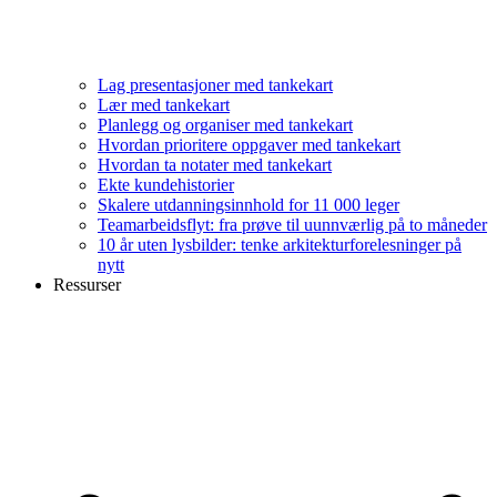
Lag presentasjoner med tankekart
Lær med tankekart
Planlegg og organiser med tankekart
Hvordan prioritere oppgaver med tankekart
Hvordan ta notater med tankekart
Ekte kundehistorier
Skalere utdanningsinnhold for 11 000 leger
Teamarbeidsflyt: fra prøve til uunnværlig på to måneder
10 år uten lysbilder: tenke arkitekturforelesninger på
nytt
Ressurser