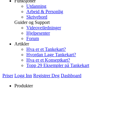
Funksjoner
Utdanning
Arbeid & Personlig
Skrivebord
Guider og Support
Videoveiledninger
Hjelpesenter
Forum
Artikler
Hva er et Tankekart?
Hvordan Lage Tankekart?
Hva er et Konseptkart?
Topp 29 Eksempler på Tankekart
Priser
Logg Inn
Registrer Deg
Dashboard
Produkter