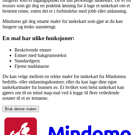
fungerer som et utgangspunkt for ditt personlige tankekart. De er en
ressurs som gir deg en praktisk løsning for å lage et tankekart om et
bestemt emne, enten det er i forbindelse med jobb eller utdanning.
Mindomo gir deg smarte maler for tankekart som gjør at du kan
fungere og tenke uanstrengt.
En mal har ulike funksjoner:
Beskrivende emner
Emner med bakgrunnstekst
Standardgren
Fjerne maldataene
Du kan velge mellom en rekke maler for tankekart fra Mindomos
bedrifts- eller utdanningskontoer, eller du kan lage dine egne
tankekartmaler fra bunnen av. Et hvilket som helst tankekart kan
gjøres om til en mind map-mal ved å legge til flere veiledende
notater til et av temaene.
Bruk denne malen