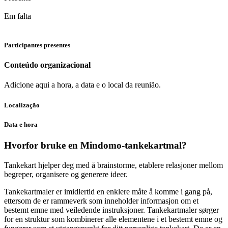
Em falta
Participantes presentes
Conteúdo organizacional
Adicione aqui a hora, a data e o local da reunião.
Localização
Data e hora
Hvorfor bruke en Mindomo-tankekartmal?
Tankekart hjelper deg med å brainstorme, etablere relasjoner mellom
begreper, organisere og generere ideer.
Tankekartmaler er imidlertid en enklere måte å komme i gang på,
ettersom de er rammeverk som inneholder informasjon om et
bestemt emne med veiledende instruksjoner. Tankekartmaler sørger
for en struktur som kombinerer alle elementene i et bestemt emne og