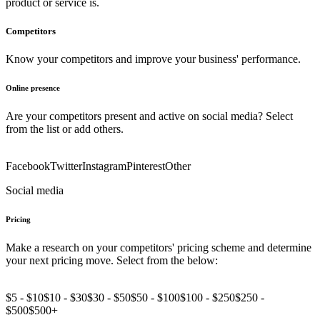
product or service is.
Competitors
Know your competitors and improve your business' performance.
Online presence
Are your competitors present and active on social media? Select
from the list or add others.
Facebook
Twitter
Instagram
Pinterest
Other
Social media
Pricing
Make a research on your competitors' pricing scheme and determine
your next pricing move. Select from the below:
$5 - $10
$10 - $30
$30 - $50
$50 - $100
$100 - $250
$250 -
$500
$500+