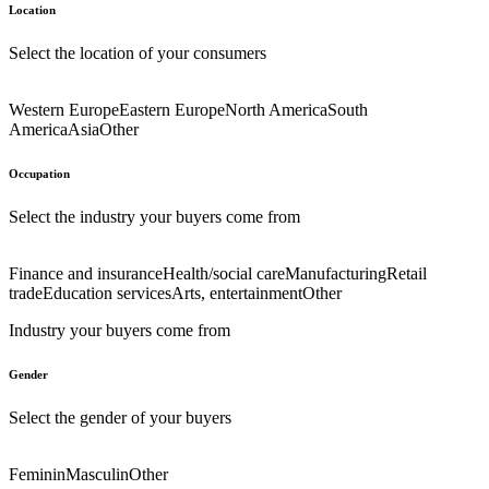
Location
Select the location of your consumers
Western Europe
Eastern Europe
North America
South
America
Asia
Other
Occupation
Select the industry your buyers come from
Finance and insurance
Health/social care
Manufacturing
Retail
trade
Education services
Arts, entertainment
Other
Industry your buyers come from
Gender
Select the gender of your buyers
Feminin
Masculin
Other