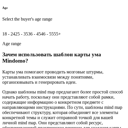
Age
Select the buyer's age range
18 - 24
25 - 35
36 - 45
46 - 55
55+
Age range
Зачем использовать шаблон карты ума
Mindomo?
Карты ума помогают проводить мозговые штурмы,
устанавливать взаимосвязи между понятиями,
организовывать и генерировать идеи.
Однако шаблоны mind map предлагают более простой способ
начать работу, поскольку они представляют собой рамки,
содержащие информацию о конкретном предмете с
направляющими инструкциями. По сути, шаблоны mind map
обеспечивают структуру, которая объединяет все элементы
конкретной темы и служит отправной точкой для вашей
личной mind map. Они представляют собой ресурс,
обеспечивающий практическое решение для создания карты