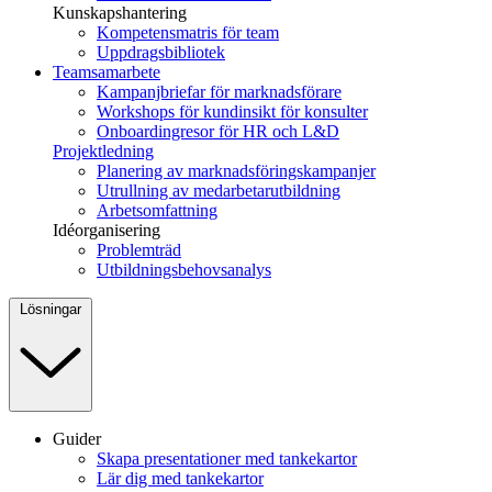
Kunskapshantering
Kompetensmatris för team
Uppdragsbibliotek
Teamsamarbete
Kampanjbriefar för marknadsförare
Workshops för kundinsikt för konsulter
Onboardingresor för HR och L&D
Projektledning
Planering av marknadsföringskampanjer
Utrullning av medarbetarutbildning
Arbetsomfattning
Idéorganisering
Problemträd
Utbildningsbehovsanalys
Lösningar
Guider
Skapa presentationer med tankekartor
Lär dig med tankekartor