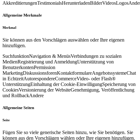
Akkreditierungen
Testimonials
Herunterladen
Bilder
Videos
Logos
Ande
Allgemeine Merkmale
Merkmal
Sie können aus den Vorschlägen auswählen oder Ihre eigenen
hinzufügen.
Suchfunktion
Navigation & Menüs
Verbindungen zu sozialen
Medien
Registrierung und Anmeldung
Unterstützung von
Benutzerkonten
Permission
Marketing
Diskussionsforen
Kontaktformulare
Angebotssysteme
Chat
in Echtzeit
Autoresponder
eCommerce
Video- oder Flash®
Unterstützung
Einhaltung der Cookie-Einwilligung
Speicherung von
Cookies
Versionierung der Website
Genehmigung, Veröffentlichung
und Rollback
Andere
Allgemeine Seiten
Seite
Fügen Sie so viele generische Seiten hinzu, wie Sie benötigen. Sie
können aus den Vorschlägen wählen oder Ihre eigenen hinzufügen.