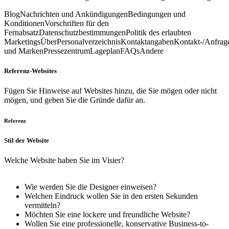
Blog
Nachrichten und Ankündigungen
Bedingungen und
Konditionen
Vorschriften für den
Fernabsatz
Datenschutzbestimmungen
Politik des erlaubten
Marketings
Über
Personalverzeichnis
Kontaktangaben
Kontakt-/Anfrag
und Marken
Pressezentrum
Lageplan
FAQs
Andere
Referenz-Websites
Fügen Sie Hinweise auf Websites hinzu, die Sie mögen oder nicht
mögen, und geben Sie die Gründe dafür an.
Referenz
Stil der Website
Welche Website haben Sie im Visier?
Wie werden Sie die Designer einweisen?
Welchen Eindruck wollen Sie in den ersten Sekunden
vermitteln?
Möchten Sie eine lockere und freundliche Website?
Wollen Sie eine professionelle, konservative Business-to-