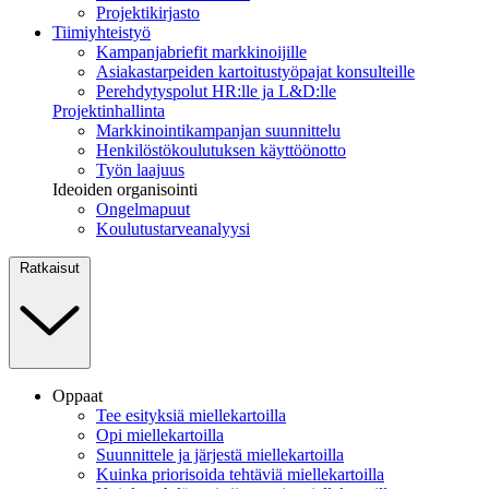
Projektikirjasto
Tiimiyhteistyö
Kampanjabriefit markkinoijille
Asiakastarpeiden kartoitustyöpajat konsulteille
Perehdytyspolut HR:lle ja L&D:lle
Projektinhallinta
Markkinointikampanjan suunnittelu
Henkilöstökoulutuksen käyttöönotto
Työn laajuus
Ideoiden organisointi
Ongelmapuut
Koulutustarveanalyysi
Ratkaisut
Oppaat
Tee esityksiä miellekartoilla
Opi miellekartoilla
Suunnittele ja järjestä miellekartoilla
Kuinka priorisoida tehtäviä miellekartoilla