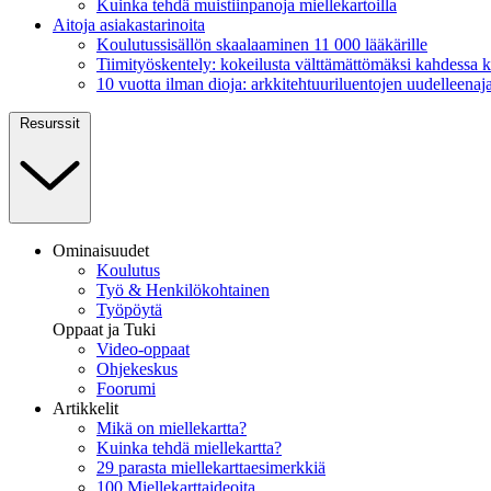
Kuinka tehdä muistiinpanoja miellekartoilla
Aitoja asiakastarinoita
Koulutussisällön skaalaaminen 11 000 lääkärille
Tiimityöskentely: kokeilusta välttämättömäksi kahdessa
10 vuotta ilman dioja: arkkitehtuuriluentojen uudelleenaja
Resurssit
Ominaisuudet
Koulutus
Työ & Henkilökohtainen
Työpöytä
Oppaat ja Tuki
Video-oppaat
Ohjekeskus
Foorumi
Artikkelit
Mikä on miellekartta?
Kuinka tehdä miellekartta?
29 parasta miellekarttaesimerkkiä
100 Miellekarttaideoita