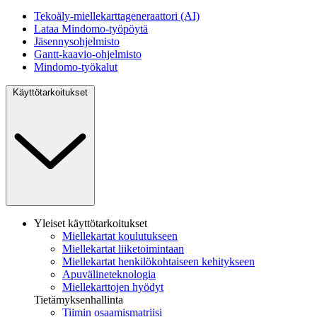
Tekoäly-miellekarttageneraattori (AI)
Lataa Mindomo-työpöytä
Jäsennysohjelmisto
Gantt-kaavio-ohjelmisto
Mindomo-työkalut
Käyttötarkoitukset
Yleiset käyttötarkoitukset
Miellekartat koulutukseen
Miellekartat liiketoimintaan
Miellekartat henkilökohtaiseen kehitykseen
Apuvälineteknologia
Miellekarttojen hyödyt
Tietämyksenhallinta
Tiimin osaamismatriisi