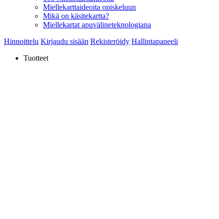
Miellekarttaideoita opiskeluun
Mikä on käsitekartta?
Miellekartat apuvälineteknologiana
Hinnoittelu
Kirjaudu sisään
Rekisteröidy
Hallintapaneeli
Tuotteet