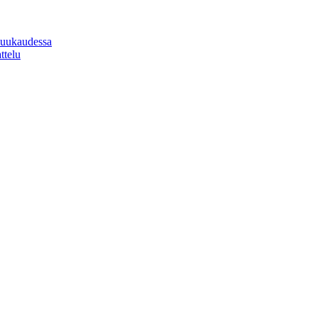
 kuukaudessa
ttelu