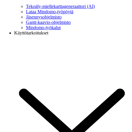
Tekoäly-miellekarttageneraattori (AI)
Lataa Mindomo-työpöytä
Jäsennysohjelmisto
Gantt-kaavio-ohjelmisto
Mindomo-työkalut
Käyttötarkoitukset