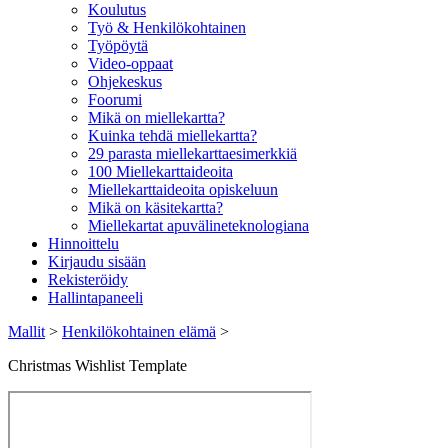
Koulutus
Työ & Henkilökohtainen
Työpöytä
Video-oppaat
Ohjekeskus
Foorumi
Mikä on miellekartta?
Kuinka tehdä miellekartta?
29 parasta miellekarttaesimerkkiä
100 Miellekarttaideoita
Miellekarttaideoita opiskeluun
Mikä on käsitekartta?
Miellekartat apuvälineteknologiana
Hinnoittelu
Kirjaudu sisään
Rekisteröidy
Hallintapaneeli
Mallit
>
Henkilökohtainen elämä
>
Christmas Wishlist Template