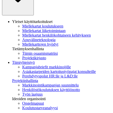
Yleiset käyttötarkoitukset
Miellekartat koulutukseen
Miellekartat liiketoimintaan
Miellekartat henkilökohtaiseen kehitykseen
Apuvälineteknologia
Miellekarttojen hyödyt
Tietämyksenhallinta
Tiimin osaamismatriisi
Projektikirjasto
Tiimiyhteistyö
Kampanjabriefit markkinoijille
Asiakastarpeiden kartoitustyöpajat konsulteille
Perehdytyspolut HR:lle ja L&D:lle
Projektinhallinta
Markkinointikampanjan suunnittelu
Henkilöstökoulutuksen käyttöönotto
Työn laajuus
Ideoiden organisointi
Ongelmapuut
Koulutustarveanalyysi