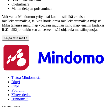
Oletushaara
Mallin tietojen poistaminen
Voit valita Mindomon yritys- tai koulutustileiltä erilaisia
miellekarttamalleja, tai voit luoda omia miellekarttamalleja tyhjästä.
Mikä tahansa mind map voidaan muuttaa mind map -mallin kartaksi
lisäämällä johonkin sen aiheeseen lisää ohjaavia muistiinpanoja.
Käytä tätä mallia
Tietoa Mindomosta
Blogi
Ohje
Foorumi
Yhteystiedot
Hinnoittelu