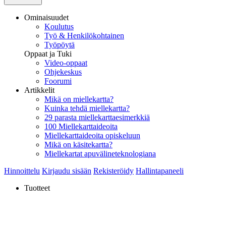
Ominaisuudet
Koulutus
Työ & Henkilökohtainen
Työpöytä
Oppaat ja Tuki
Video-oppaat
Ohjekeskus
Foorumi
Artikkelit
Mikä on miellekartta?
Kuinka tehdä miellekartta?
29 parasta miellekarttaesimerkkiä
100 Miellekarttaideoita
Miellekarttaideoita opiskeluun
Mikä on käsitekartta?
Miellekartat apuvälineteknologiana
Hinnoittelu
Kirjaudu sisään
Rekisteröidy
Hallintapaneeli
Tuotteet