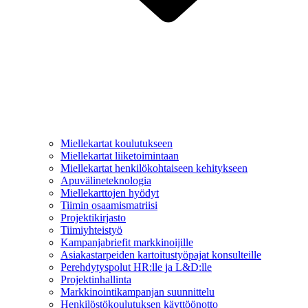
Miellekartat koulutukseen
Miellekartat liiketoimintaan
Miellekartat henkilökohtaiseen kehitykseen
Apuvälineteknologia
Miellekarttojen hyödyt
Tiimin osaamismatriisi
Projektikirjasto
Tiimiyhteistyö
Kampanjabriefit markkinoijille
Asiakastarpeiden kartoitustyöpajat konsulteille
Perehdytyspolut HR:lle ja L&D:lle
Projektinhallinta
Markkinointikampanjan suunnittelu
Henkilöstökoulutuksen käyttöönotto