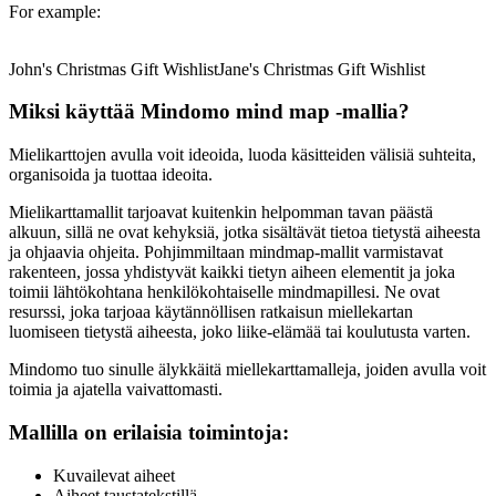
For example:
John's Christmas Gift Wishlist
Jane's Christmas Gift Wishlist
Miksi käyttää Mindomo mind map -mallia?
Mielikarttojen avulla voit ideoida, luoda käsitteiden välisiä suhteita,
organisoida ja tuottaa ideoita.
Mielikarttamallit tarjoavat kuitenkin helpomman tavan päästä
alkuun, sillä ne ovat kehyksiä, jotka sisältävät tietoa tietystä aiheesta
ja ohjaavia ohjeita. Pohjimmiltaan mindmap-mallit varmistavat
rakenteen, jossa yhdistyvät kaikki tietyn aiheen elementit ja joka
toimii lähtökohtana henkilökohtaiselle mindmapillesi. Ne ovat
resurssi, joka tarjoaa käytännöllisen ratkaisun miellekartan
luomiseen tietystä aiheesta, joko liike-elämää tai koulutusta varten.
Mindomo tuo sinulle älykkäitä miellekarttamalleja, joiden avulla voit
toimia ja ajatella vaivattomasti.
Mallilla on erilaisia toimintoja:
Kuvailevat aiheet
Aiheet taustatekstillä