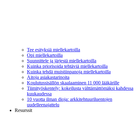
Tee esityksiä miellekartoilla
Opi miellekartoilla
Suunnittele ja järjestä miellekartoilla
Kuinka priorisoida tehtäviä miellekartoilla
Kuinka tehdä muistiinpanoja miellekartoilla
Aitoja asiakastarinoita
Koulutussisällön skaalaaminen 11 000 lääkärille
Tiimityöskentely: kokeilusta välttämättömäksi kahdessa
kuukaudessa
10 vuotta ilman dioja: arkkitehtuuriluentojen
uudelleenajattelu
Resurssit