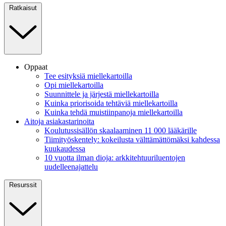
Ratkaisut
Oppaat
Tee esityksiä miellekartoilla
Opi miellekartoilla
Suunnittele ja järjestä miellekartoilla
Kuinka priorisoida tehtäviä miellekartoilla
Kuinka tehdä muistiinpanoja miellekartoilla
Aitoja asiakastarinoita
Koulutussisällön skaalaaminen 11 000 lääkärille
Tiimityöskentely: kokeilusta välttämättömäksi kahdessa
kuukaudessa
10 vuotta ilman dioja: arkkitehtuuriluentojen
uudelleenajattelu
Resurssit