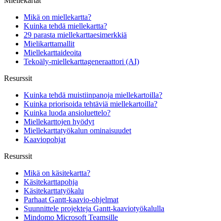
Miellekartat
Mikä on miellekartta?
Kuinka tehdä miellekartta?
29 parasta miellekarttaesimerkkiä
Mielikarttamallit
Miellekarttaideoita
Tekoäly-miellekarttageneraattori (AI)
Resurssit
Kuinka tehdä muistiinpanoja miellekartoilla?
Kuinka priorisoida tehtäviä miellekartoilla?
Kuinka luoda ansioluettelo?
Miellekarttojen hyödyt
Miellekarttatyökalun ominaisuudet
Kaaviopohjat
Resurssit
Mikä on käsitekartta?
Käsitekarttapohja
Käsitekarttatyökalu
Parhaat Gantt-kaavio-ohjelmat
Suunnittele projekteja Gantt-kaaviotyökalulla
Mindomo Microsoft Teamsille