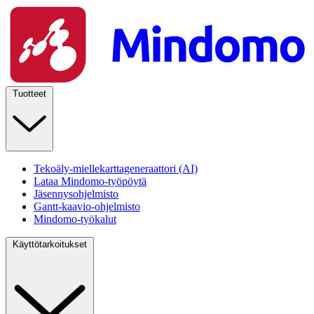
Tuotteet
Tekoäly-miellekarttageneraattori (AI)
Lataa Mindomo-työpöytä
Jäsennysohjelmisto
Gantt-kaavio-ohjelmisto
Mindomo-työkalut
Käyttötarkoitukset