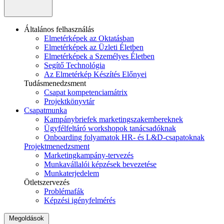
Általános felhasználás
Elmetérképek az Oktatásban
Elmetérképek az Üzleti Életben
Elmetérképek a Személyes Életben
Segítő Technológia
Az Elmetérkép Készítés Előnyei
Tudásmenedzsment
Csapat kompetenciamátrix
Projektkönyvtár
Csapatmunka
Kampánybriefek marketingszakembereknek
Ügyfélfeltáró workshopok tanácsadóknak
Onboarding folyamatok HR- és L&D-csapatoknak
Projektmenedzsment
Marketingkampány-tervezés
Munkavállalói képzések bevezetése
Munkaterjedelem
Ötletszervezés
Problémafák
Képzési igényfelmérés
Megoldások