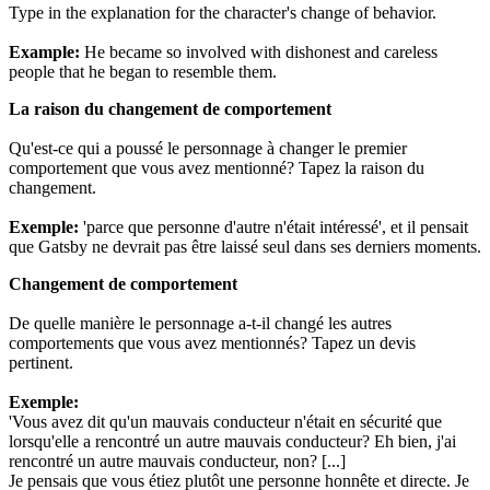
Type in the explanation for the character's change of behavior.
Example:
He became so involved with dishonest and careless
people that he began to resemble them.
La raison du changement de comportement
Qu'est-ce qui a poussé le personnage à changer le premier
comportement que vous avez mentionné? Tapez la raison du
changement.
Exemple:
'parce que personne d'autre n'était intéressé', et il pensait
que Gatsby ne devrait pas être laissé seul dans ses derniers moments.
Changement de comportement
De quelle manière le personnage a-t-il changé les autres
comportements que vous avez mentionnés? Tapez un devis
pertinent.
Exemple:
'Vous avez dit qu'un mauvais conducteur n'était en sécurité que
lorsqu'elle a rencontré un autre mauvais conducteur? Eh bien, j'ai
rencontré un autre mauvais conducteur, non? [...]
Je pensais que vous étiez plutôt une personne honnête et directe. Je