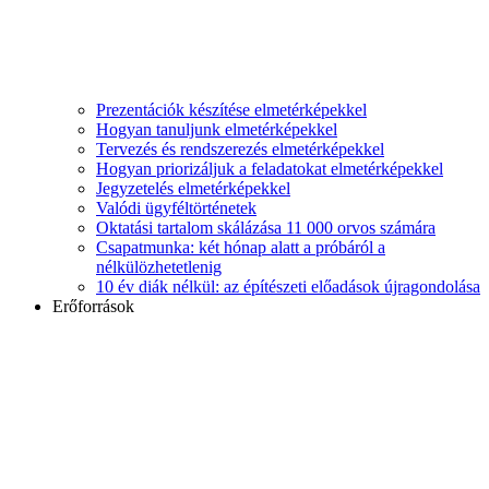
Prezentációk készítése elmetérképekkel
Hogyan tanuljunk elmetérképekkel
Tervezés és rendszerezés elmetérképekkel
Hogyan priorizáljuk a feladatokat elmetérképekkel
Jegyzetelés elmetérképekkel
Valódi ügyféltörténetek
Oktatási tartalom skálázása 11 000 orvos számára
Csapatmunka: két hónap alatt a próbáról a
nélkülözhetetlenig
10 év diák nélkül: az építészeti előadások újragondolása
Erőforrások