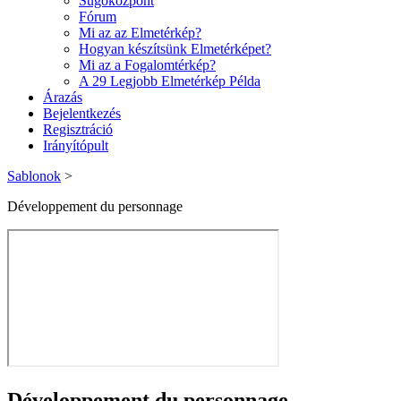
Súgóközpont
Fórum
Mi az az Elmetérkép?
Hogyan készítsünk Elmetérképet?
Mi az a Fogalomtérkép?
A 29 Legjobb Elmetérkép Példa
Árazás
Bejelentkezés
Regisztráció
Irányítópult
Sablonok
>
Développement du personnage
Développement du personnage