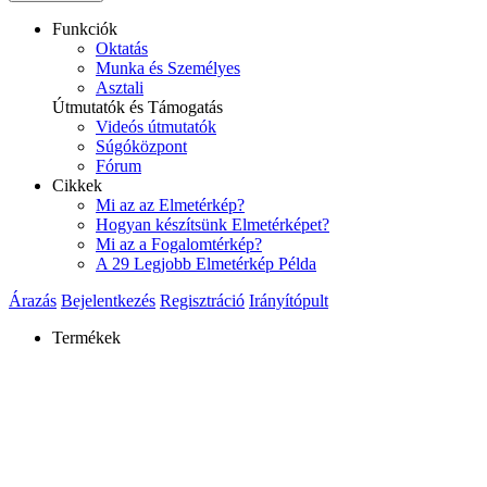
Funkciók
Oktatás
Munka és Személyes
Asztali
Útmutatók és Támogatás
Videós útmutatók
Súgóközpont
Fórum
Cikkek
Mi az az Elmetérkép?
Hogyan készítsünk Elmetérképet?
Mi az a Fogalomtérkép?
A 29 Legjobb Elmetérkép Példa
Árazás
Bejelentkezés
Regisztráció
Irányítópult
Termékek