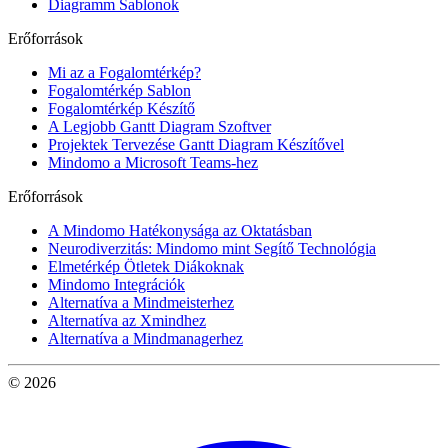
Diagramm Sablonok
Erőforrások
Mi az a Fogalomtérkép?
Fogalomtérkép Sablon
Fogalomtérkép Készítő
A Legjobb Gantt Diagram Szoftver
Projektek Tervezése Gantt Diagram Készítővel
Mindomo a Microsoft Teams-hez
Erőforrások
A Mindomo Hatékonysága az Oktatásban
Neurodiverzitás: Mindomo mint Segítő Technológia
Elmetérkép Ötletek Diákoknak
Mindomo Integrációk
Alternatíva a Mindmeisterhez
Alternatíva az Xmindhez
Alternatíva a Mindmanagerhez
© 2026