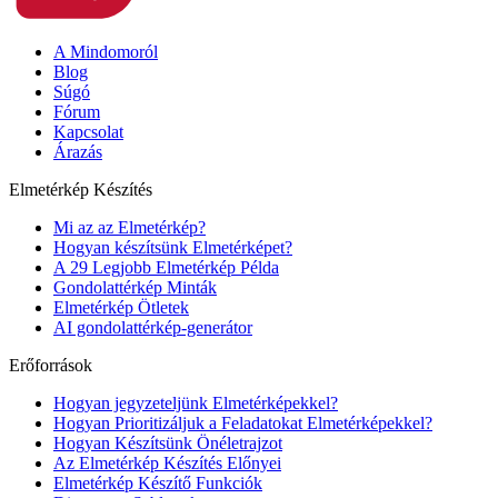
A Mindomoról
Blog
Súgó
Fórum
Kapcsolat
Árazás
Elmetérkép Készítés
Mi az az Elmetérkép?
Hogyan készítsünk Elmetérképet?
A 29 Legjobb Elmetérkép Példa
Gondolattérkép Minták
Elmetérkép Ötletek
AI gondolattérkép-generátor
Erőforrások
Hogyan jegyzeteljünk Elmetérképekkel?
Hogyan Prioritizáljuk a Feladatokat Elmetérképekkel?
Hogyan Készítsünk Önéletrajzot
Az Elmetérkép Készítés Előnyei
Elmetérkép Készítő Funkciók