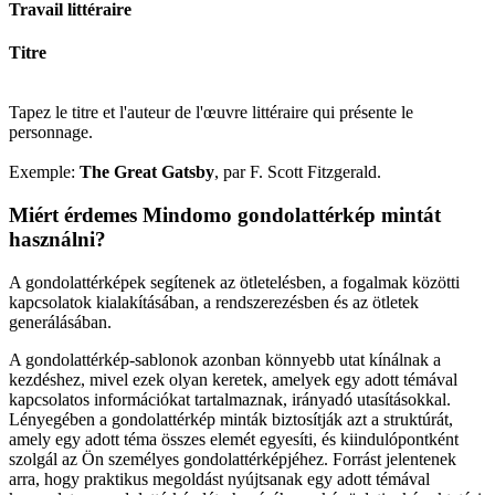
Travail littéraire
Titre
Tapez le titre et l'auteur de l'œuvre littéraire qui présente le
personnage.
Exemple:
The Great Gatsby
, par F. Scott Fitzgerald.
Miért érdemes Mindomo gondolattérkép mintát
használni?
A gondolattérképek segítenek az ötletelésben, a fogalmak közötti
kapcsolatok kialakításában, a rendszerezésben és az ötletek
generálásában.
A gondolattérkép-sablonok azonban könnyebb utat kínálnak a
kezdéshez, mivel ezek olyan keretek, amelyek egy adott témával
kapcsolatos információkat tartalmaznak, irányadó utasításokkal.
Lényegében a gondolattérkép minták biztosítják azt a struktúrát,
amely egy adott téma összes elemét egyesíti, és kiindulópontként
szolgál az Ön személyes gondolattérképjéhez. Forrást jelentenek
arra, hogy praktikus megoldást nyújtsanak egy adott témával