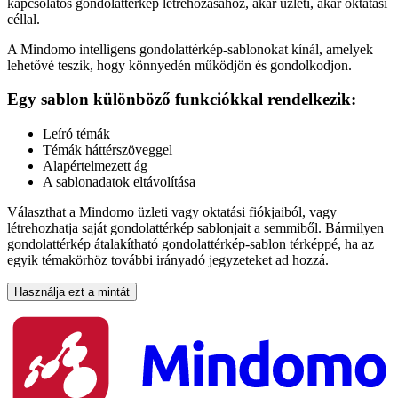
kapcsolatos gondolattérkép létrehozásához, akár üzleti, akár oktatási
céllal.
A Mindomo intelligens gondolattérkép-sablonokat kínál, amelyek
lehetővé teszik, hogy könnyedén működjön és gondolkodjon.
Egy sablon különböző funkciókkal rendelkezik:
Leíró témák
Témák háttérszöveggel
Alapértelmezett ág
A sablonadatok eltávolítása
Választhat a Mindomo üzleti vagy oktatási fiókjaiból, vagy
létrehozhatja saját gondolattérkép sablonjait a semmiből. Bármilyen
gondolattérkép átalakítható gondolattérkép-sablon térképpé, ha az
egyik témakörhöz további irányadó jegyzeteket ad hozzá.
Használja ezt a mintát