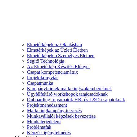
Elmetérképek az Oktatásban
Elmetérképek az Üzleti Életben
Elmetérképek a Személyes Életben
Segítő Technológia
Az Elmetérkép Készítés Előnyei
Csapat kompetenciamátrix
Projektkönyvtár
Csapatmunka
Kampánybriefek marketingszakembereknek
Ügyfélfeltáró workshopok tanácsadóknak
Onboarding folyamatok HR- és L&D-csapatoknak
Projektmenedzsment
Marketingkampány-tervezés
Munkavállalói képzések bevezetése
Munkaterjedelem
Problémafák
Képzési igényfelmérés