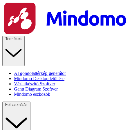
Termékek
AI gondolattérkép-generátor
Mindomo Desktop letöltése
Vázlatkészítő Szoftver
Gantt Diagram Szoftver
Mindomo eszközök
Felhasználás