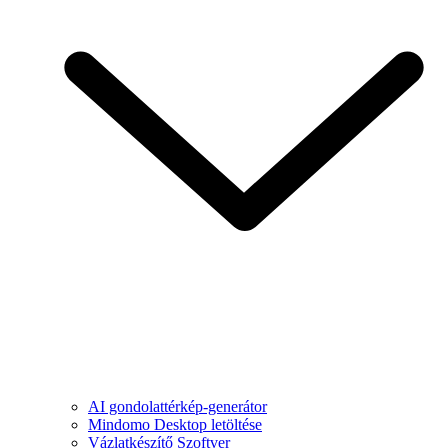
AI gondolattérkép-generátor
Mindomo Desktop letöltése
Vázlatkészítő Szoftver