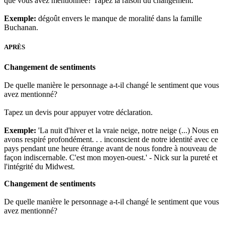
que vous avez mentionnée? Tapez la raison du changement.
Exemple:
dégoût envers le manque de moralité dans la famille
Buchanan.
APRÈS
Changement de sentiments
De quelle manière le personnage a-t-il changé le sentiment que vous
avez mentionné?
Tapez un devis pour appuyer votre déclaration.
Exemple:
'La nuit d'hiver et la vraie neige, notre neige (...) Nous en
avons respiré profondément. . . inconscient de notre identité avec ce
pays pendant une heure étrange avant de nous fondre à nouveau de
façon indiscernable. C'est mon moyen-ouest.' - Nick sur la pureté et
l'intégrité du Midwest.
Changement de sentiments
De quelle manière le personnage a-t-il changé le sentiment que vous
avez mentionné?