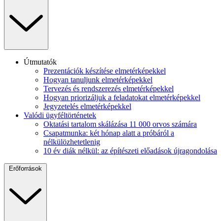
Útmutatók
Prezentációk készítése elmetérképekkel
Hogyan tanuljunk elmetérképekkel
Tervezés és rendszerezés elmetérképekkel
Hogyan priorizáljuk a feladatokat elmetérképekkel
Jegyzetelés elmetérképekkel
Valódi ügyféltörténetek
Oktatási tartalom skálázása 11 000 orvos számára
Csapatmunka: két hónap alatt a próbáról a
nélkülözhetetlenig
10 év diák nélkül: az építészeti előadások újragondolása
Erőforrások