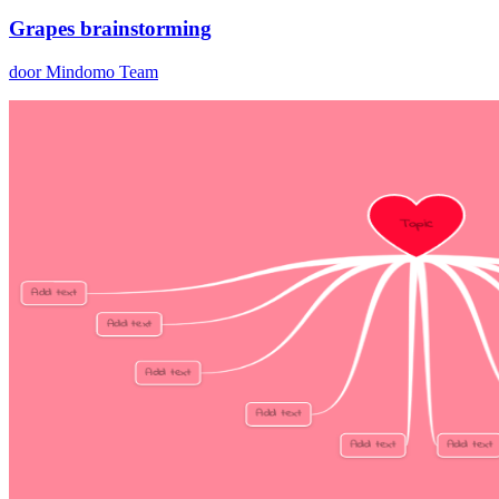
Grapes brainstorming
door Mindomo Team