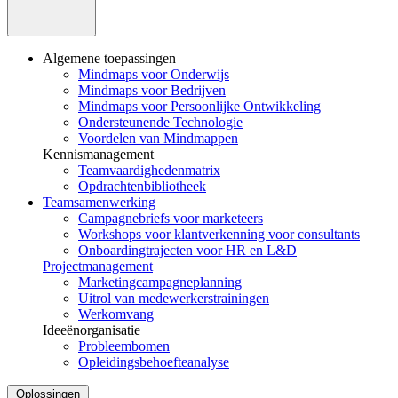
Algemene toepassingen
Mindmaps voor Onderwijs
Mindmaps voor Bedrijven
Mindmaps voor Persoonlijke Ontwikkeling
Ondersteunende Technologie
Voordelen van Mindmappen
Kennismanagement
Teamvaardighedenmatrix
Opdrachtenbibliotheek
Teamsamenwerking
Campagnebriefs voor marketeers
Workshops voor klantverkenning voor consultants
Onboardingtrajecten voor HR en L&D
Projectmanagement
Marketingcampagneplanning
Uitrol van medewerkerstrainingen
Werkomvang
Ideeënorganisatie
Probleembomen
Opleidingsbehoefteanalyse
Oplossingen