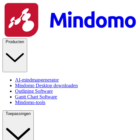
Producten
AI-mindmapgenerator
Mindomo Desktop downloaden
Outlining Software
Gantt Chart Software
Mindomo-tools
Toepassingen