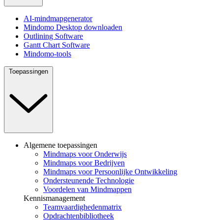
AI-mindmapgenerator
Mindomo Desktop downloaden
Outlining Software
Gantt Chart Software
Mindomo-tools
Toepassingen
Algemene toepassingen
Mindmaps voor Onderwijs
Mindmaps voor Bedrijven
Mindmaps voor Persoonlijke Ontwikkeling
Ondersteunende Technologie
Voordelen van Mindmappen
Kennismanagement
Teamvaardighedenmatrix
Opdrachtenbibliotheek