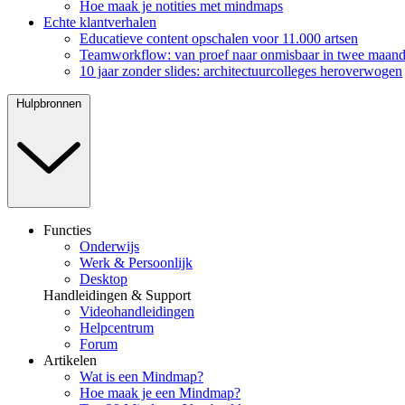
Hoe maak je notities met mindmaps
Echte klantverhalen
Educatieve content opschalen voor 11.000 artsen
Teamworkflow: van proef naar onmisbaar in twee maan
10 jaar zonder slides: architectuurcolleges heroverwogen
Hulpbronnen
Functies
Onderwijs
Werk & Persoonlijk
Desktop
Handleidingen & Support
Videohandleidingen
Helpcentrum
Forum
Artikelen
Wat is een Mindmap?
Hoe maak je een Mindmap?