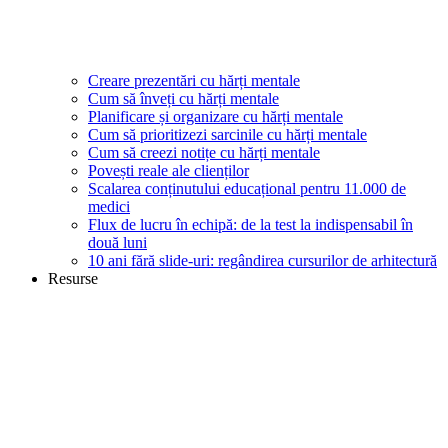
Creare prezentări cu hărți mentale
Cum să înveți cu hărți mentale
Planificare și organizare cu hărți mentale
Cum să prioritizezi sarcinile cu hărți mentale
Cum să creezi notițe cu hărți mentale
Povești reale ale clienților
Scalarea conținutului educațional pentru 11.000 de
medici
Flux de lucru în echipă: de la test la indispensabil în
două luni
10 ani fără slide-uri: regândirea cursurilor de arhitectură
Resurse