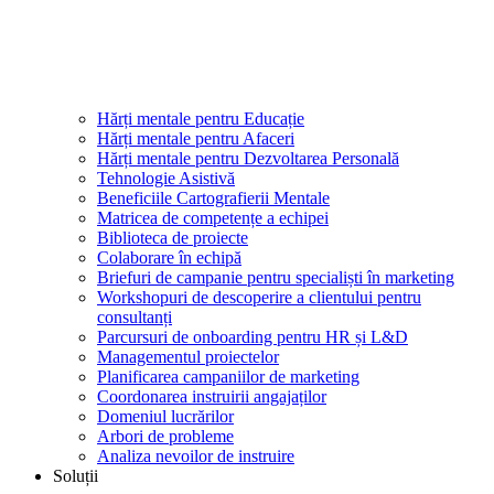
Hărți mentale pentru Educație
Hărți mentale pentru Afaceri
Hărți mentale pentru Dezvoltarea Personală
Tehnologie Asistivă
Beneficiile Cartografierii Mentale
Matricea de competențe a echipei
Biblioteca de proiecte
Colaborare în echipă
Briefuri de campanie pentru specialiști în marketing
Workshopuri de descoperire a clientului pentru
consultanți
Parcursuri de onboarding pentru HR și L&D
Managementul proiectelor
Planificarea campaniilor de marketing
Coordonarea instruirii angajaților
Domeniul lucrărilor
Arbori de probleme
Analiza nevoilor de instruire
Soluții