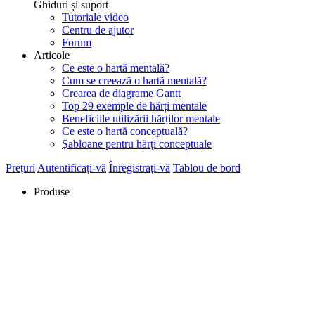
Ghiduri și suport
Tutoriale video
Centru de ajutor
Forum
Articole
Ce este o hartă mentală?
Cum se creează o hartă mentală?
Crearea de diagrame Gantt
Top 29 exemple de hărți mentale
Beneficiile utilizării hărților mentale
Ce este o hartă conceptuală?
Șabloane pentru hărți conceptuale
Prețuri
Autentificați-vă
Înregistrați-vă
Tablou de bord
Produse