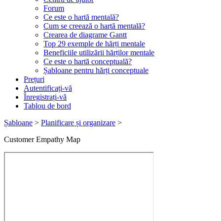
Forum
Ce este o hartă mentală?
Cum se creează o hartă mentală?
Crearea de diagrame Gantt
Top 29 exemple de hărți mentale
Beneficiile utilizării hărților mentale
Ce este o hartă conceptuală?
Șabloane pentru hărți conceptuale
Prețuri
Autentificați-vă
Înregistrați-vă
Tablou de bord
Șabloane
>
Planificare și organizare
>
Customer Empathy Map