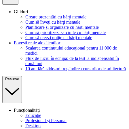
Ghiduri
Creare prezentări cu hărți mentale
Cum să înveți cu hărți mentale
Planificare și organizare cu hărți mentale
Cum să prioritizezi sarcinile cu hărți mentale
Cum să creezi notițe cu hărți mentale
Povești reale ale clienților
Scalarea conținutului educațional pentru 11.000 de
medici
Flux de lucru în echipă: de la test la indispensabil în
două luni
10 ani fără slide-uri: regândirea cursurilor de arhitectură
Resurse
Funcționalități
Educație
Profesional și Personal
Desktop