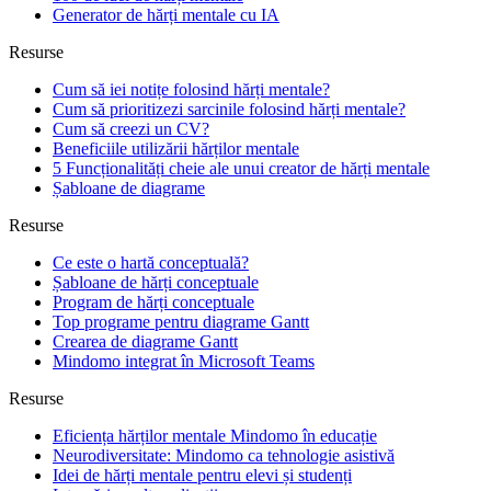
Generator de hărți mentale cu IA
Resurse
Cum să iei notițe folosind hărți mentale?
Cum să prioritizezi sarcinile folosind hărți mentale?
Cum să creezi un CV?
Beneficiile utilizării hărților mentale
5 Funcționalități cheie ale unui creator de hărți mentale
Șabloane de diagrame
Resurse
Ce este o hartă conceptuală?
Șabloane de hărți conceptuale
Program de hărți conceptuale
Top programe pentru diagrame Gantt
Crearea de diagrame Gantt
Mindomo integrat în Microsoft Teams
Resurse
Eficiența hărților mentale Mindomo în educație
Neurodiversitate: Mindomo ca tehnologie asistivă
Idei de hărți mentale pentru elevi și studenți