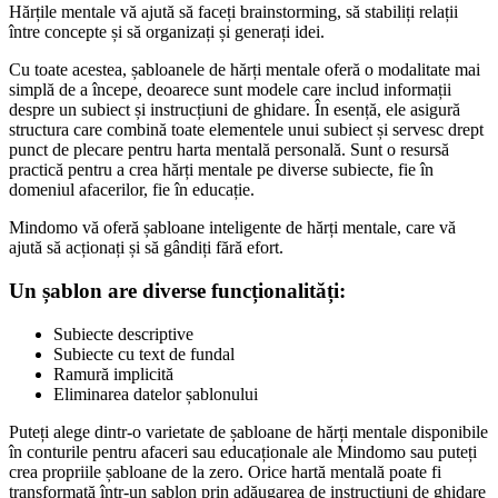
Hărțile mentale vă ajută să faceți brainstorming, să stabiliți relații
între concepte și să organizați și generați idei.
Cu toate acestea, șabloanele de hărți mentale oferă o modalitate mai
simplă de a începe, deoarece sunt modele care includ informații
despre un subiect și instrucțiuni de ghidare. În esență, ele asigură
structura care combină toate elementele unui subiect și servesc drept
punct de plecare pentru harta mentală personală. Sunt o resursă
practică pentru a crea hărți mentale pe diverse subiecte, fie în
domeniul afacerilor, fie în educație.
Mindomo vă oferă șabloane inteligente de hărți mentale, care vă
ajută să acționați și să gândiți fără efort.
Un șablon are diverse funcționalități:
Subiecte descriptive
Subiecte cu text de fundal
Ramură implicită
Eliminarea datelor șablonului
Puteți alege dintr-o varietate de șabloane de hărți mentale disponibile
în conturile pentru afaceri sau educaționale ale Mindomo sau puteți
crea propriile șabloane de la zero. Orice hartă mentală poate fi
transformată într-un șablon prin adăugarea de instrucțiuni de ghidare