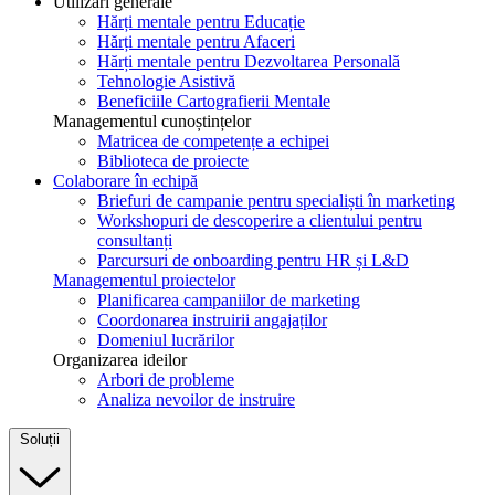
Utilizări generale
Hărți mentale pentru Educație
Hărți mentale pentru Afaceri
Hărți mentale pentru Dezvoltarea Personală
Tehnologie Asistivă
Beneficiile Cartografierii Mentale
Managementul cunoștințelor
Matricea de competențe a echipei
Biblioteca de proiecte
Colaborare în echipă
Briefuri de campanie pentru specialiști în marketing
Workshopuri de descoperire a clientului pentru
consultanți
Parcursuri de onboarding pentru HR și L&D
Managementul proiectelor
Planificarea campaniilor de marketing
Coordonarea instruirii angajaților
Domeniul lucrărilor
Organizarea ideilor
Arbori de probleme
Analiza nevoilor de instruire
Soluții