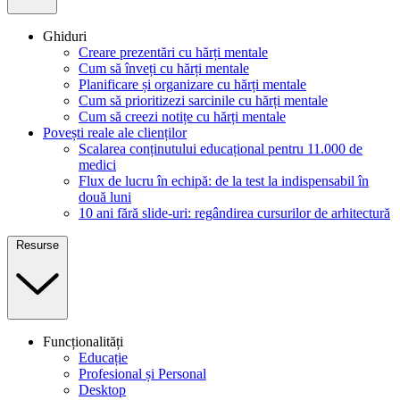
Ghiduri
Creare prezentări cu hărți mentale
Cum să înveți cu hărți mentale
Planificare și organizare cu hărți mentale
Cum să prioritizezi sarcinile cu hărți mentale
Cum să creezi notițe cu hărți mentale
Povești reale ale clienților
Scalarea conținutului educațional pentru 11.000 de
medici
Flux de lucru în echipă: de la test la indispensabil în
două luni
10 ani fără slide-uri: regândirea cursurilor de arhitectură
Resurse
Funcționalități
Educație
Profesional și Personal
Desktop