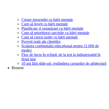
Creare prezentări cu hărți mentale
Cum să înveți cu hărți mentale
Planificare și organizare cu hărți mentale
Cum să prioritizezi sarcinile cu hărți mentale
Cum să creezi notițe cu hărți mentale
Povești reale ale clienților
Scalarea conținutului educațional pentru 11.000 de
medici
Flux de lucru în echipă: de la test la indispensabil în
două luni
10 ani fără slide-uri: regândirea cursurilor de arhitectură
Resurse