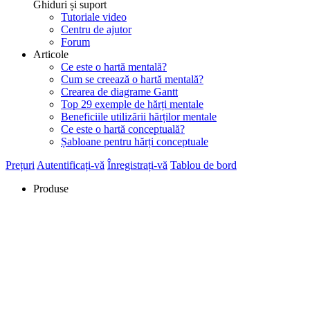
Ghiduri și suport
Tutoriale video
Centru de ajutor
Forum
Articole
Ce este o hartă mentală?
Cum se creează o hartă mentală?
Crearea de diagrame Gantt
Top 29 exemple de hărți mentale
Beneficiile utilizării hărților mentale
Ce este o hartă conceptuală?
Șabloane pentru hărți conceptuale
Prețuri
Autentificați-vă
Înregistrați-vă
Tablou de bord
Produse