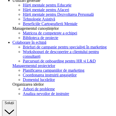
Utilizări generale
Hărți mentale pentru Educație
Hărți mentale pentru Afaceri
Hărți mentale pentru Dezvoltarea Personală
Tehnologie Asistivă
Beneficiile Cartografierii Mentale
Managementul cunoștințelor
Matricea de competențe a echipei
Biblioteca de proiecte
Colaborare în echipă
Briefuri de campanie pentru specialiști în marketing
Workshopuri de descoperire a clientului pentru
consultanți
Parcursuri de onboarding pentru HR și L&D
Managementul proiectelor
Planificarea campaniilor de marketing
Coordonarea instruirii angajaților
Domeniul lucrărilor
Organizarea ideilor
Arbori de probleme
Analiza nevoilor de instruire
Soluții