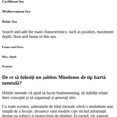
Caribbean Sea
Mediterranean Sea
Baltic Sea
Search and add the main characteristics, such as position, maximum
depth, flora and fauna of this sea.
Fauna and Flora
Max. depth
Position
De ce să folosiți un șablon Mindomo de tip hartă
mentală?
Hărțile mentale vă ajută să faceți brainstorming, să stabiliți relații
între concepte și să organizați și generați idei.
Cu toate acestea, șabloanele de hărți mentale oferă o modalitate mai
simplă de a începe, deoarece sunt modele care includ informații
despre un subiect și instrucțiuni de ghidare. În esență, ele asigură