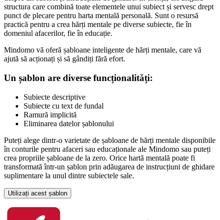
structura care combină toate elementele unui subiect și servesc drept
punct de plecare pentru harta mentală personală. Sunt o resursă
practică pentru a crea hărți mentale pe diverse subiecte, fie în
domeniul afacerilor, fie în educație.
Mindomo vă oferă șabloane inteligente de hărți mentale, care vă
ajută să acționați și să gândiți fără efort.
Un șablon are diverse funcționalități:
Subiecte descriptive
Subiecte cu text de fundal
Ramură implicită
Eliminarea datelor șablonului
Puteți alege dintr-o varietate de șabloane de hărți mentale disponibile
în conturile pentru afaceri sau educaționale ale Mindomo sau puteți
crea propriile șabloane de la zero. Orice hartă mentală poate fi
transformată într-un șablon prin adăugarea de instrucțiuni de ghidare
suplimentare la unul dintre subiectele sale.
Utilizați acest șablon