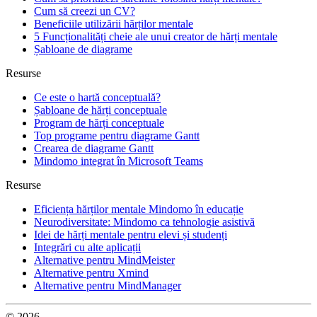
Cum să creezi un CV?
Beneficiile utilizării hărților mentale
5 Funcționalități cheie ale unui creator de hărți mentale
Șabloane de diagrame
Resurse
Ce este o hartă conceptuală?
Șabloane de hărți conceptuale
Program de hărți conceptuale
Top programe pentru diagrame Gantt
Crearea de diagrame Gantt
Mindomo integrat în Microsoft Teams
Resurse
Eficiența hărților mentale Mindomo în educație
Neurodiversitate: Mindomo ca tehnologie asistivă
Idei de hărți mentale pentru elevi și studenți
Integrări cu alte aplicații
Alternative pentru MindMeister
Alternative pentru Xmind
Alternative pentru MindManager
© 2026