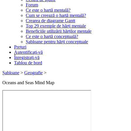
Forum
Ce este o hartă mentală?
Cum se creează o hartă mentală?
Crearea de diagrame Gantt
Top 29 exemple de hărți mentale
Beneficiile utilizării hărților mentale
Ce este o hartă conceptuală?
Șabloane pentru hărți conceptuale
Prețuri
Autentificați-vă
Înregistrați-vă
Tablou de bord
Șabloane
>
Geografie
>
Oceans and Seas Mind Map