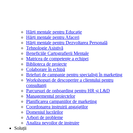
Hărți mentale pentru Educație
Hărți mentale pentru Afaceri
Hărți mentale pentru Dezvoltarea Personală
Tehnologie Asistivă
Beneficiile Cartografierii Mentale
Matricea de competențe a echipei
Biblioteca de proiecte
Colaborare în echipă
Briefuri de campanie pentru specialiști în marketing
Workshopuri de descoperire a clientului pentru
consultanți
Parcursuri de onboarding pentru HR și L&D
Managementul proiectelor
Planificarea campaniilor de marketing
Coordonarea instruirii angajaților
Domeniul lucrărilor
Arbori de probleme
Analiza nevoilor de instruire
Soluții