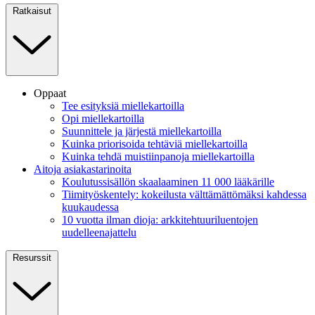
Ratkaisut
Oppaat
Tee esityksiä miellekartoilla
Opi miellekartoilla
Suunnittele ja järjestä miellekartoilla
Kuinka priorisoida tehtäviä miellekartoilla
Kuinka tehdä muistiinpanoja miellekartoilla
Aitoja asiakastarinoita
Koulutussisällön skaalaaminen 11 000 lääkärille
Tiimityöskentely: kokeilusta välttämättömäksi kahdessa
kuukaudessa
10 vuotta ilman dioja: arkkitehtuuriluentojen
uudelleenajattelu
Resurssit