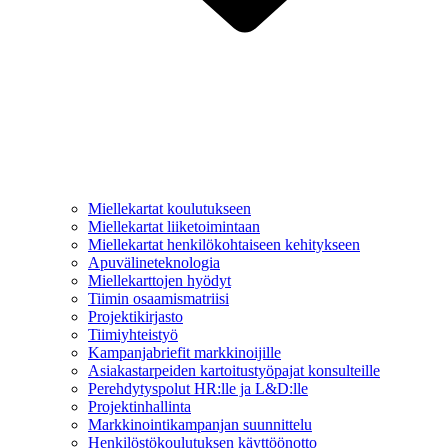
Miellekartat koulutukseen
Miellekartat liiketoimintaan
Miellekartat henkilökohtaiseen kehitykseen
Apuvälineteknologia
Miellekarttojen hyödyt
Tiimin osaamismatriisi
Projektikirjasto
Tiimiyhteistyö
Kampanjabriefit markkinoijille
Asiakastarpeiden kartoitustyöpajat konsulteille
Perehdytyspolut HR:lle ja L&D:lle
Projektinhallinta
Markkinointikampanjan suunnittelu
Henkilöstökoulutuksen käyttöönotto