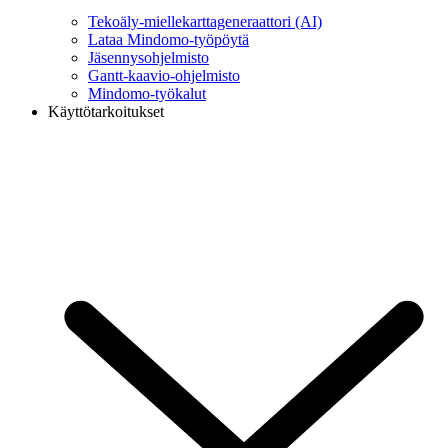
Tekoäly-miellekarttageneraattori (AI)
Lataa Mindomo-työpöytä
Jäsennysohjelmisto
Gantt-kaavio-ohjelmisto
Mindomo-työkalut
Käyttötarkoitukset