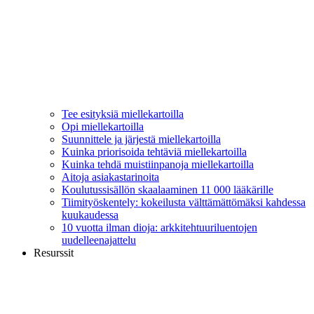
Tee esityksiä miellekartoilla
Opi miellekartoilla
Suunnittele ja järjestä miellekartoilla
Kuinka priorisoida tehtäviä miellekartoilla
Kuinka tehdä muistiinpanoja miellekartoilla
Aitoja asiakastarinoita
Koulutussisällön skaalaaminen 11 000 lääkärille
Tiimityöskentely: kokeilusta välttämättömäksi kahdessa
kuukaudessa
10 vuotta ilman dioja: arkkitehtuuriluentojen
uudelleenajattelu
Resurssit