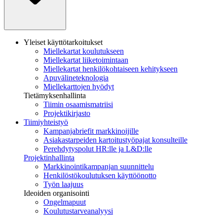
Yleiset käyttötarkoitukset
Miellekartat koulutukseen
Miellekartat liiketoimintaan
Miellekartat henkilökohtaiseen kehitykseen
Apuvälineteknologia
Miellekarttojen hyödyt
Tietämyksenhallinta
Tiimin osaamismatriisi
Projektikirjasto
Tiimiyhteistyö
Kampanjabriefit markkinoijille
Asiakastarpeiden kartoitustyöpajat konsulteille
Perehdytyspolut HR:lle ja L&D:lle
Projektinhallinta
Markkinointikampanjan suunnittelu
Henkilöstökoulutuksen käyttöönotto
Työn laajuus
Ideoiden organisointi
Ongelmapuut
Koulutustarveanalyysi