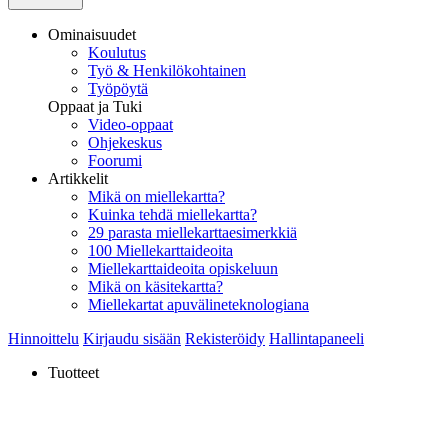
Ominaisuudet
Koulutus
Työ & Henkilökohtainen
Työpöytä
Oppaat ja Tuki
Video-oppaat
Ohjekeskus
Foorumi
Artikkelit
Mikä on miellekartta?
Kuinka tehdä miellekartta?
29 parasta miellekarttaesimerkkiä
100 Miellekarttaideoita
Miellekarttaideoita opiskeluun
Mikä on käsitekartta?
Miellekartat apuvälineteknologiana
Hinnoittelu
Kirjaudu sisään
Rekisteröidy
Hallintapaneeli
Tuotteet