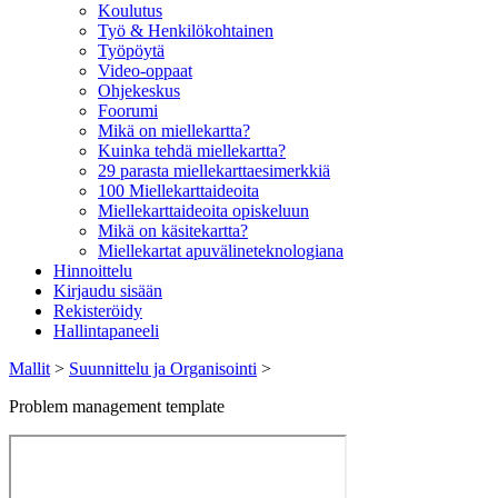
Koulutus
Työ & Henkilökohtainen
Työpöytä
Video-oppaat
Ohjekeskus
Foorumi
Mikä on miellekartta?
Kuinka tehdä miellekartta?
29 parasta miellekarttaesimerkkiä
100 Miellekarttaideoita
Miellekarttaideoita opiskeluun
Mikä on käsitekartta?
Miellekartat apuvälineteknologiana
Hinnoittelu
Kirjaudu sisään
Rekisteröidy
Hallintapaneeli
Mallit
>
Suunnittelu ja Organisointi
>
Problem management template