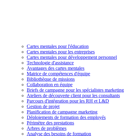
Cartes mentales pour l'éducation
Cartes mentales pour les entreprises
Cartes mentales pour développement personnel
Technologie d'assistance
Avantages des cartes mentales
Matrice de compétences d'équipe
Bibliothèque de missions
Collaboration en équipe
Briefs de campagne pour les spécialistes marketing
Ateliers de découverte client pour les consultants
Parcours d'intégration pour les RH et L&D
Gestion de projet
Planification de campagne marketing
Déploiements de formation des employés
Périmètre des prestations
Arbres de problèmes
Analyse des besoins de formation