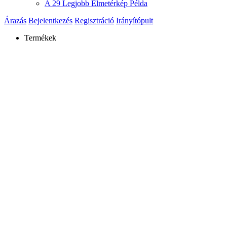
A 29 Legjobb Elmetérkép Példa
Árazás
Bejelentkezés
Regisztráció
Irányítópult
Termékek