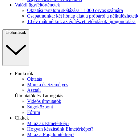
Valódi ügyféltörténetek
Oktatási tartalom skálázása 11 000 orvos számára
Csapatmunka: két hónap alatt a próbáról a nélkülözhetetl
10 év diák nélkül: az építészeti előadások újragondolása
Erőforrások
Funkciók
Oktatás
Munka és Személyes
Asztali
Útmutatók és Támogatás
Videós útmutatók
Súgóközpont
Fórum
Cikkek
Mi az az Elmetérkép?
Hogyan készítsünk Elmetérképet?
Mi az a Fogalomtérkép?