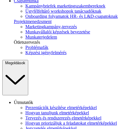
Csapatmunka
Kampánybriefek marketingszakembereknek
Ügyfélfeltáró workshopok tanácsadóknak
Onboarding folyamatok HR- és L&D-csapatoknak
Projektmenedzsment
Marketingkampány-tervezés
Munkavállalói képzések bevezetése
Munkaterjedelem
Ötletszervezés
Problémafák
Képzési igényfelmérés
Megoldások
Útmutatók
Prezentációk készítése elmetérképekkel
Hogyan tanuljunk elmetérképekkel
Tervezés és rendszerezés elmetérképekkel
Hogyan priorizáljuk a feladatokat elmetérképekkel
Jegyzetelés elmetérképekkel