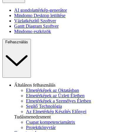
AI gondolattérkép-generátor
Mindomo Desktop letöltése
Vázlatkészítő Szoftver
Gantt Diagram Szoftver
Mindomo eszközök
Felhasználás
Általános felhasználás
Elmetérképek az Oktatásban
Elmetérképek az Üzleti Életben
Elmetérképek a Személyes Életben
Segítő Technológia
Az Elmetérkép Készítés Előnyei
Tudásmenedzsment
Csapat kompetenciamátrix
Projektkönyvtár