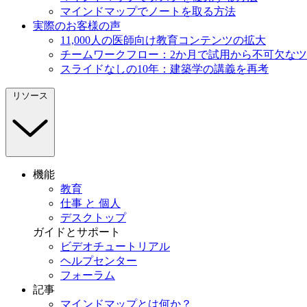
マインドマップでノートを取る方法
実際のお客様の声
11,000人の医師向け教育コンテンツの拡大
チームワークフロー：2か月で試用から不可欠な
スライドなしの10年：建築学の講義を再考
リソース
機能
教育
仕事 と 個人
デスクトップ
ガイドとサポート
ビデオチュートリアル
ヘルプセンター
フォーラム
記事
マインドマップとは何か？