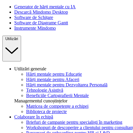
Generator de hărți mentale cu IA
Descarcă Mindomo Desktop
Software de Schițare
Software de Diagrame Gantt
Instrumente Mindomo
Utilizări
Utilizări generale
Hărți mentale pentru Educație
Hărți mentale pentru Afaceri
Hărți mentale pentru Dezvoltarea Personală
Tehnologie Asistivă
Beneficiile Cartografierii Mentale
Managementul cunoștințelor
Matricea de competențe a echipei
Biblioteca de proiecte
Colaborare în echipă
Briefuri de campanie pentru specialiști în marketing
Workshopuri de descoperire a clientului pentru consultanț
Parcursuri de onboarding pentru HR și L&D