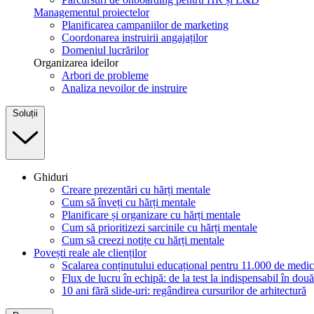
Managementul proiectelor
Planificarea campaniilor de marketing
Coordonarea instruirii angajaților
Domeniul lucrărilor
Organizarea ideilor
Arbori de probleme
Analiza nevoilor de instruire
Soluții
Ghiduri
Creare prezentări cu hărți mentale
Cum să înveți cu hărți mentale
Planificare și organizare cu hărți mentale
Cum să prioritizezi sarcinile cu hărți mentale
Cum să creezi notițe cu hărți mentale
Povești reale ale clienților
Scalarea conținutului educațional pentru 11.000 de medic
Flux de lucru în echipă: de la test la indispensabil în două
10 ani fără slide-uri: regândirea cursurilor de arhitectură