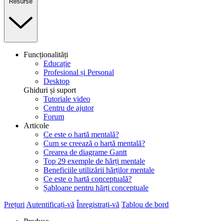
Resurse
Funcționalități
Educație
Profesional și Personal
Desktop
Ghiduri și suport
Tutoriale video
Centru de ajutor
Forum
Articole
Ce este o hartă mentală?
Cum se creează o hartă mentală?
Crearea de diagrame Gantt
Top 29 exemple de hărți mentale
Beneficiile utilizării hărților mentale
Ce este o hartă conceptuală?
Șabloane pentru hărți conceptuale
Prețuri
Autentificați-vă
Înregistrați-vă
Tablou de bord