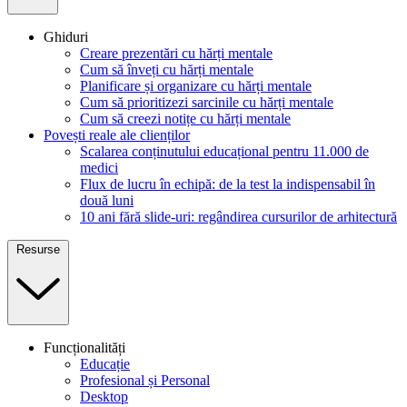
Ghiduri
Creare prezentări cu hărți mentale
Cum să înveți cu hărți mentale
Planificare și organizare cu hărți mentale
Cum să prioritizezi sarcinile cu hărți mentale
Cum să creezi notițe cu hărți mentale
Povești reale ale clienților
Scalarea conținutului educațional pentru 11.000 de
medici
Flux de lucru în echipă: de la test la indispensabil în
două luni
10 ani fără slide-uri: regândirea cursurilor de arhitectură
Resurse
Funcționalități
Educație
Profesional și Personal
Desktop