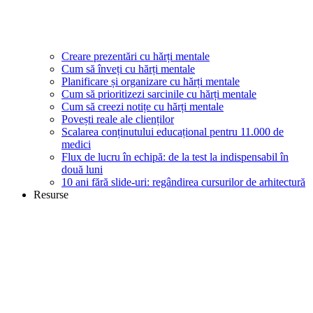
Creare prezentări cu hărți mentale
Cum să înveți cu hărți mentale
Planificare și organizare cu hărți mentale
Cum să prioritizezi sarcinile cu hărți mentale
Cum să creezi notițe cu hărți mentale
Povești reale ale clienților
Scalarea conținutului educațional pentru 11.000 de
medici
Flux de lucru în echipă: de la test la indispensabil în
două luni
10 ani fără slide-uri: regândirea cursurilor de arhitectură
Resurse