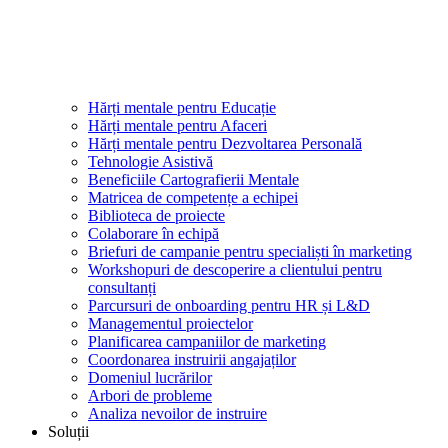
Hărți mentale pentru Educație
Hărți mentale pentru Afaceri
Hărți mentale pentru Dezvoltarea Personală
Tehnologie Asistivă
Beneficiile Cartografierii Mentale
Matricea de competențe a echipei
Biblioteca de proiecte
Colaborare în echipă
Briefuri de campanie pentru specialiști în marketing
Workshopuri de descoperire a clientului pentru
consultanți
Parcursuri de onboarding pentru HR și L&D
Managementul proiectelor
Planificarea campaniilor de marketing
Coordonarea instruirii angajaților
Domeniul lucrărilor
Arbori de probleme
Analiza nevoilor de instruire
Soluții