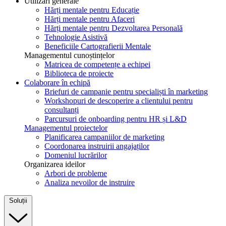
Utilizări generale
Hărți mentale pentru Educație
Hărți mentale pentru Afaceri
Hărți mentale pentru Dezvoltarea Personală
Tehnologie Asistivă
Beneficiile Cartografierii Mentale
Managementul cunoștințelor
Matricea de competențe a echipei
Biblioteca de proiecte
Colaborare în echipă
Briefuri de campanie pentru specialiști în marketing
Workshopuri de descoperire a clientului pentru
consultanți
Parcursuri de onboarding pentru HR și L&D
Managementul proiectelor
Planificarea campaniilor de marketing
Coordonarea instruirii angajaților
Domeniul lucrărilor
Organizarea ideilor
Arbori de probleme
Analiza nevoilor de instruire
Soluții