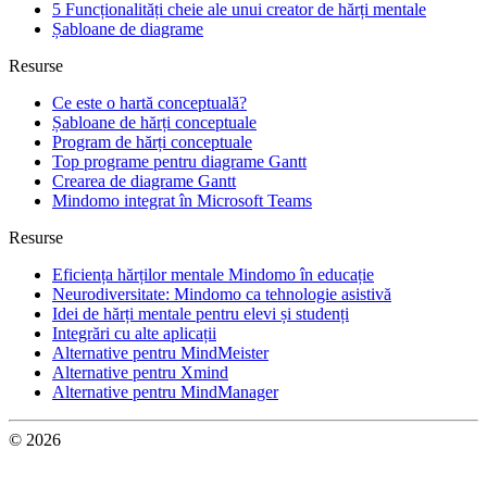
5 Funcționalități cheie ale unui creator de hărți mentale
Șabloane de diagrame
Resurse
Ce este o hartă conceptuală?
Șabloane de hărți conceptuale
Program de hărți conceptuale
Top programe pentru diagrame Gantt
Crearea de diagrame Gantt
Mindomo integrat în Microsoft Teams
Resurse
Eficiența hărților mentale Mindomo în educație
Neurodiversitate: Mindomo ca tehnologie asistivă
Idei de hărți mentale pentru elevi și studenți
Integrări cu alte aplicații
Alternative pentru MindMeister
Alternative pentru Xmind
Alternative pentru MindManager
© 2026