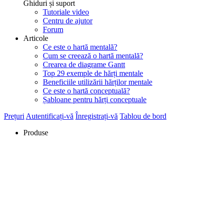
Ghiduri și suport
Tutoriale video
Centru de ajutor
Forum
Articole
Ce este o hartă mentală?
Cum se creează o hartă mentală?
Crearea de diagrame Gantt
Top 29 exemple de hărți mentale
Beneficiile utilizării hărților mentale
Ce este o hartă conceptuală?
Șabloane pentru hărți conceptuale
Prețuri
Autentificați-vă
Înregistrați-vă
Tablou de bord
Produse