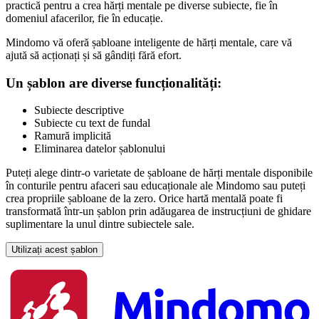
practică pentru a crea hărți mentale pe diverse subiecte, fie în
domeniul afacerilor, fie în educație.
Mindomo vă oferă șabloane inteligente de hărți mentale, care vă
ajută să acționați și să gândiți fără efort.
Un șablon are diverse funcționalități:
Subiecte descriptive
Subiecte cu text de fundal
Ramură implicită
Eliminarea datelor șablonului
Puteți alege dintr-o varietate de șabloane de hărți mentale disponibile
în conturile pentru afaceri sau educaționale ale Mindomo sau puteți
crea propriile șabloane de la zero. Orice hartă mentală poate fi
transformată într-un șablon prin adăugarea de instrucțiuni de ghidare
suplimentare la unul dintre subiectele sale.
Utilizați acest șablon