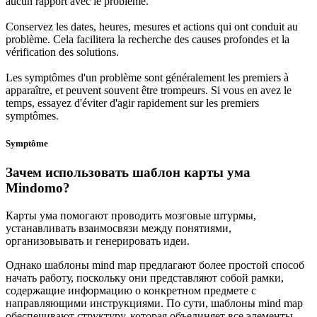
aucun rapport avec le problème.
Conservez les dates, heures, mesures et actions qui ont conduit au
problème. Cela facilitera la recherche des causes profondes et la
vérification des solutions.
Les symptômes d'un problème sont généralement les premiers à
apparaître, et peuvent souvent être trompeurs. Si vous en avez le
temps, essayez d'éviter d'agir rapidement sur les premiers
symptômes.
Symptôme
Зачем использовать шаблон карты ума
Mindomo?
Карты ума помогают проводить мозговые штурмы,
устанавливать взаимосвязи между понятиями,
организовывать и генерировать идеи.
Однако шаблоны mind map предлагают более простой способ
начать работу, поскольку они представляют собой рамки,
содержащие информацию о конкретном предмете с
направляющими инструкциями. По сути, шаблоны mind map
обеспечивают структуру, которая объединяет все элементы