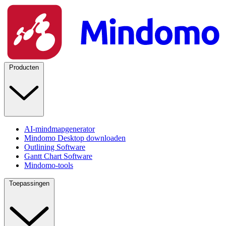
Producten
AI-mindmapgenerator
Mindomo Desktop downloaden
Outlining Software
Gantt Chart Software
Mindomo-tools
Toepassingen