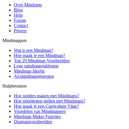
Over Mindomo
Blog
Help
Forum
Contact
Prijzen
Mindmappen
Wat is een Mindmap?
Hoe maak je een Mindmap?
Top 29 Mindmap Voorbeelden
Lege mindmapsjablonen
Mindmap Ideeën
AI-mindmapgenerator
Hulpbronnen
Hoe notities maken met Mindmaps?
Hoe prioriteiten stellen met Mindmaps?
Hoe maak je een Curriculum Vitae?
Voordelen van Mindmappen
Mindmap Maker Functies
Diagramvoorbeelden