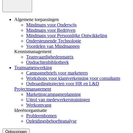
Algemene toepassingen
Mindmaps voor Onderwijs
Mindmaps voor Bedrijven
Mindmaps voor Persoonlijke Ontwikkeling
Ondersteunende Technologie
Voordelen van Mindmappen
Kennismanagement
Teamvaardighedenmatrix
Opdrachtenbibliotheek
Teamsamenwerking
Campagnebriefs voor marketeers
Workshops voor klantverkenning voor consultants
Onboardingtrajecten voor HR en L&D
Projectmanagement
Marketingcampagneplanning
Uitrol van medewerkerstrainingen
Werkomvang
Ideeënorganisatie
Probleembomen
Opleidingsbehoefteanalyse
Oplossingen