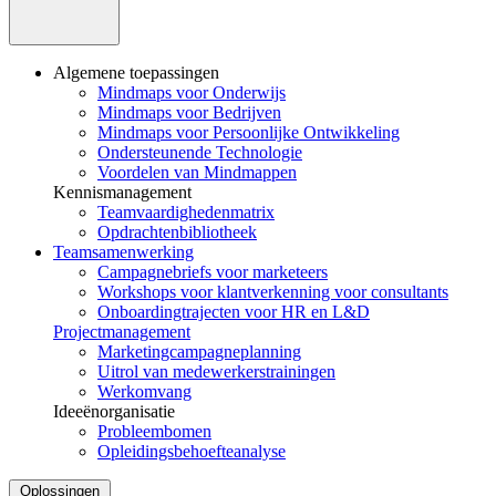
Algemene toepassingen
Mindmaps voor Onderwijs
Mindmaps voor Bedrijven
Mindmaps voor Persoonlijke Ontwikkeling
Ondersteunende Technologie
Voordelen van Mindmappen
Kennismanagement
Teamvaardighedenmatrix
Opdrachtenbibliotheek
Teamsamenwerking
Campagnebriefs voor marketeers
Workshops voor klantverkenning voor consultants
Onboardingtrajecten voor HR en L&D
Projectmanagement
Marketingcampagneplanning
Uitrol van medewerkerstrainingen
Werkomvang
Ideeënorganisatie
Probleembomen
Opleidingsbehoefteanalyse
Oplossingen