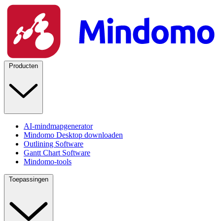
Producten
AI-mindmapgenerator
Mindomo Desktop downloaden
Outlining Software
Gantt Chart Software
Mindomo-tools
Toepassingen