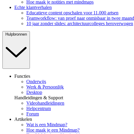
Hoe maak je notities met mindmaps
Echte klantverhalen
Educatieve content opschalen voor 11.000 artsen
Teamworkflow: van proef naar onmisbaar in twee maan
10 jaar zonder slides: architectuurcolleges heroverwogen
Hulpbronnen
Functies
Onderwijs
Werk & Persoonlijk
Desktop
Handleidingen & Support
Videohandleidingen
Helpcentrum
Forum
Artikelen
Wat is een Mindmap?
Hoe maak je een Mindmap?