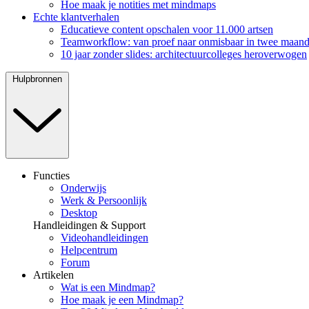
Hoe maak je notities met mindmaps
Echte klantverhalen
Educatieve content opschalen voor 11.000 artsen
Teamworkflow: van proef naar onmisbaar in twee maan
10 jaar zonder slides: architectuurcolleges heroverwogen
Hulpbronnen
Functies
Onderwijs
Werk & Persoonlijk
Desktop
Handleidingen & Support
Videohandleidingen
Helpcentrum
Forum
Artikelen
Wat is een Mindmap?
Hoe maak je een Mindmap?