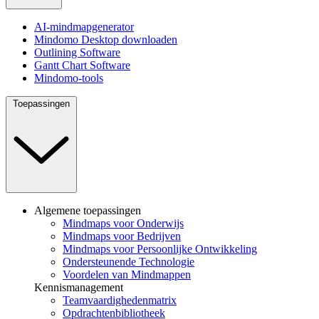
AI-mindmapgenerator
Mindomo Desktop downloaden
Outlining Software
Gantt Chart Software
Mindomo-tools
Toepassingen
Algemene toepassingen
Mindmaps voor Onderwijs
Mindmaps voor Bedrijven
Mindmaps voor Persoonlijke Ontwikkeling
Ondersteunende Technologie
Voordelen van Mindmappen
Kennismanagement
Teamvaardighedenmatrix
Opdrachtenbibliotheek