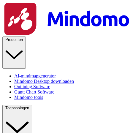
Producten
AI-mindmapgenerator
Mindomo Desktop downloaden
Outlining Software
Gantt Chart Software
Mindomo-tools
Toepassingen