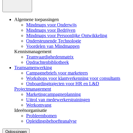
Algemene toepassingen
Mindmaps voor Onderwijs
Mindmaps voor Bedrijven
Mindmaps voor Persoonlijke Ontwikkeling
Ondersteunende Technologie
Voordelen van Mindmappen
Kennismanagement
Teamvaardighedenmatrix
Opdrachtenbibliotheek
Teamsamenwerking
Campagnebriefs voor marketeers
Workshops voor klantverkenning voor consultants
Onboardingtrajecten voor HR en L&D
Projectmanagement
Marketingcampagneplanning
Uitrol van medewerkerstrainingen
Werkomvang
Ideeënorganisatie
Probleembomen
Opleidingsbehoefteanalyse
Oplossingen