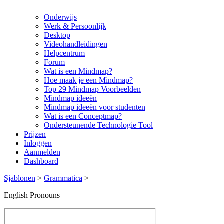
Onderwijs
Werk & Persoonlijk
Desktop
Videohandleidingen
Helpcentrum
Forum
Wat is een Mindmap?
Hoe maak je een Mindmap?
Top 29 Mindmap Voorbeelden
Mindmap ideeën
Mindmap ideeën voor studenten
Wat is een Conceptmap?
Ondersteunende Technologie Tool
Prijzen
Inloggen
Aanmelden
Dashboard
Sjablonen
>
Grammatica
>
English Pronouns