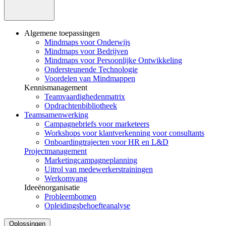
Algemene toepassingen
Mindmaps voor Onderwijs
Mindmaps voor Bedrijven
Mindmaps voor Persoonlijke Ontwikkeling
Ondersteunende Technologie
Voordelen van Mindmappen
Kennismanagement
Teamvaardighedenmatrix
Opdrachtenbibliotheek
Teamsamenwerking
Campagnebriefs voor marketeers
Workshops voor klantverkenning voor consultants
Onboardingtrajecten voor HR en L&D
Projectmanagement
Marketingcampagneplanning
Uitrol van medewerkerstrainingen
Werkomvang
Ideeënorganisatie
Probleembomen
Opleidingsbehoefteanalyse
Oplossingen