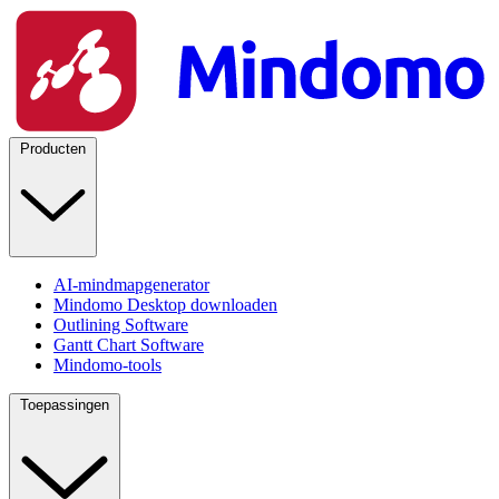
Producten
AI-mindmapgenerator
Mindomo Desktop downloaden
Outlining Software
Gantt Chart Software
Mindomo-tools
Toepassingen