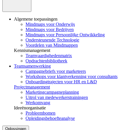
Algemene toepassingen
Mindmaps voor Onderwijs
Mindmaps voor Bedrijven
Mindmaps voor Persoonlijke Ontwikkeling
Ondersteunende Technologie
Voordelen van Mindmappen
Kennismanagement
Teamvaardighedenmatrix
Opdrachtenbibliotheek
Teamsamenwerking
Campagnebriefs voor marketeers
Workshops voor klantverkenning voor consultants
Onboardingtrajecten voor HR en L&D
Projectmanagement
Marketingcampagneplanning
Uitrol van medewerkerstrainingen
Werkomvang
Ideeënorganisatie
Probleembomen
Opleidingsbehoefteanalyse
Oplossingen