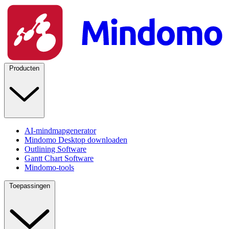
Producten
AI-mindmapgenerator
Mindomo Desktop downloaden
Outlining Software
Gantt Chart Software
Mindomo-tools
Toepassingen