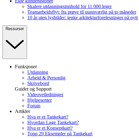
Ekte kundehistorier
Skalere utdanningsinnhold for 11 000 leger
Teamarbeidsflyt: fra prøve til uunnværlig på to måneder
10 år uten lysbilder: tenke arkitekturforelesninger på nytt
Ressurser
Funksjoner
Utdanning
Arbeid & Personlig
Skrivebord
Guider og Support
Videoveiledninger
Hjelpesenter
Forum
Artikler
Hva er et Tankekart?
Hvordan Lage Tankekart?
Hva er et Konseptkart?
Topp 29 Eksempler på Tankekart