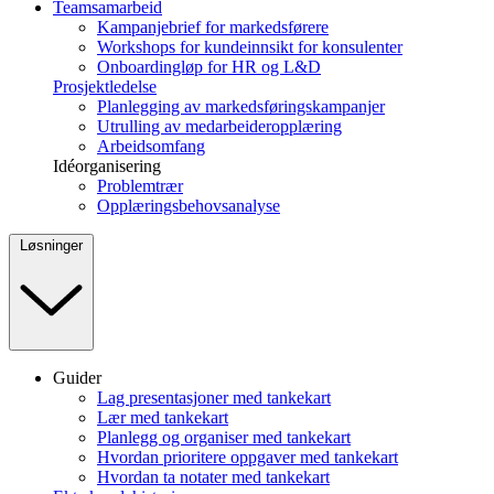
Teamsamarbeid
Kampanjebrief for markedsførere
Workshops for kundeinnsikt for konsulenter
Onboardingløp for HR og L&D
Prosjektledelse
Planlegging av markedsføringskampanjer
Utrulling av medarbeideropplæring
Arbeidsomfang
Idéorganisering
Problemtrær
Opplæringsbehovsanalyse
Løsninger
Guider
Lag presentasjoner med tankekart
Lær med tankekart
Planlegg og organiser med tankekart
Hvordan prioritere oppgaver med tankekart
Hvordan ta notater med tankekart