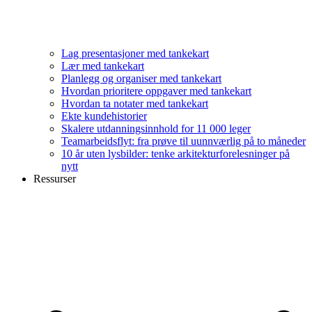
Lag presentasjoner med tankekart
Lær med tankekart
Planlegg og organiser med tankekart
Hvordan prioritere oppgaver med tankekart
Hvordan ta notater med tankekart
Ekte kundehistorier
Skalere utdanningsinnhold for 11 000 leger
Teamarbeidsflyt: fra prøve til uunnværlig på to måneder
10 år uten lysbilder: tenke arkitekturforelesninger på
nytt
Ressurser