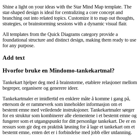
Shine a light on your ideas with the Star Mind Map template. The
star-shaped design is ideal for centralizing a core concept and
branching out into related topics. Customize it to map out thoughts,
strategies, or brainstorming sessions with a dynamic visual flair.
All templates from the Quick Diagrams category provide a
foundational structure and distinct design, making them ready to use
for any purpose.
Add text
Hvorfor bruke en Mindomo-tankekartmal?
Tankekart hjelper deg med å brainstorme, etablere relasjoner mellom
begreper, organisere og generere ideer.
Tankekartmaler er imidlertid en enklere måte å komme i gang på,
ettersom de er rammeverk som inneholder informasjon om et
bestemt emne med veiledende instruksjoner. Tankekartmaler sørger
for en struktur som kombinerer alle elementene i et bestemt emne og
fungerer som et utgangspunkt for ditt personlige tankekart. De er en
ressurs som gir deg en praktisk løsning for å lage et tankekart om et
bestemt emne, enten det er i forbindelse med jobb eller utdanning.