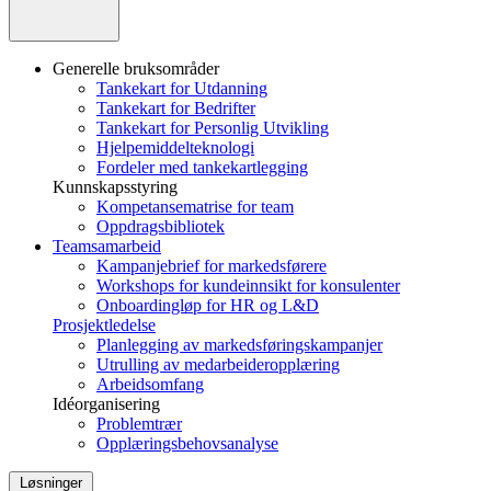
Generelle bruksområder
Tankekart for Utdanning
Tankekart for Bedrifter
Tankekart for Personlig Utvikling
Hjelpemiddelteknologi
Fordeler med tankekartlegging
Kunnskapsstyring
Kompetansematrise for team
Oppdragsbibliotek
Teamsamarbeid
Kampanjebrief for markedsførere
Workshops for kundeinnsikt for konsulenter
Onboardingløp for HR og L&D
Prosjektledelse
Planlegging av markedsføringskampanjer
Utrulling av medarbeideropplæring
Arbeidsomfang
Idéorganisering
Problemtrær
Opplæringsbehovsanalyse
Løsninger