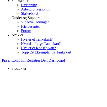
Funksjoner
Utdanning
Arbeid & Personlig
Skrivebord
Guider og Support
Videoveiledninger
Hjelpesenter
Forum
Artikler
Hva er et Tankekart?
Hvordan Lage Tankekart?
Hva er et Konseptkart?
Topp 29 Eksempler på Tankekart
Priser
Logg Inn
Registrer Deg
Dashboard
Produkter