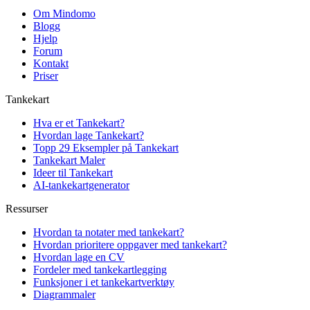
Om Mindomo
Blogg
Hjelp
Forum
Kontakt
Priser
Tankekart
Hva er et Tankekart?
Hvordan lage Tankekart?
Topp 29 Eksempler på Tankekart
Tankekart Maler
Ideer til Tankekart
AI-tankekartgenerator
Ressurser
Hvordan ta notater med tankekart?
Hvordan prioritere oppgaver med tankekart?
Hvordan lage en CV
Fordeler med tankekartlegging
Funksjoner i et tankekartverktøy
Diagrammaler