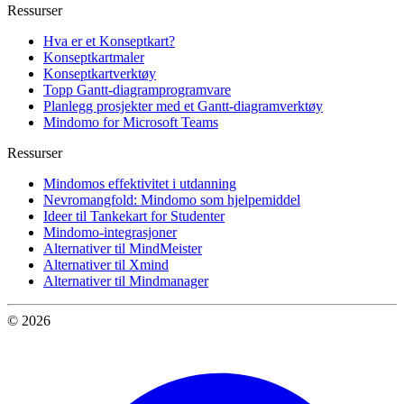
Ressurser
Hva er et Konseptkart?
Konseptkartmaler
Konseptkartverktøy
Topp Gantt-diagramprogramvare
Planlegg prosjekter med et Gantt-diagramverktøy
Mindomo for Microsoft Teams
Ressurser
Mindomos effektivitet i utdanning
Nevromangfold: Mindomo som hjelpemiddel
Ideer til Tankekart for Studenter
Mindomo-integrasjoner
Alternativer til MindMeister
Alternativer til Xmind
Alternativer til Mindmanager
© 2026