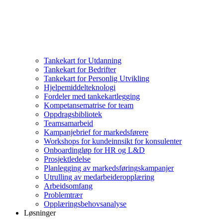
Tankekart for Utdanning
Tankekart for Bedrifter
Tankekart for Personlig Utvikling
Hjelpemiddelteknologi
Fordeler med tankekartlegging
Kompetansematrise for team
Oppdragsbibliotek
Teamsamarbeid
Kampanjebrief for markedsførere
Workshops for kundeinnsikt for konsulenter
Onboardingløp for HR og L&D
Prosjektledelse
Planlegging av markedsføringskampanjer
Utrulling av medarbeideropplæring
Arbeidsomfang
Problemtrær
Opplæringsbehovsanalyse
Løsninger