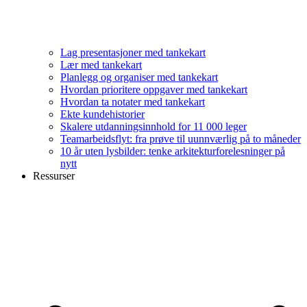
Lag presentasjoner med tankekart
Lær med tankekart
Planlegg og organiser med tankekart
Hvordan prioritere oppgaver med tankekart
Hvordan ta notater med tankekart
Ekte kundehistorier
Skalere utdanningsinnhold for 11 000 leger
Teamarbeidsflyt: fra prøve til uunnværlig på to måneder
10 år uten lysbilder: tenke arkitekturforelesninger på
nytt
Ressurser