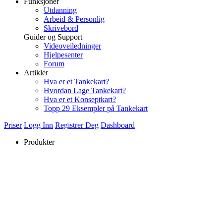
Funksjoner
Utdanning
Arbeid & Personlig
Skrivebord
Guider og Support
Videoveiledninger
Hjelpesenter
Forum
Artikler
Hva er et Tankekart?
Hvordan Lage Tankekart?
Hva er et Konseptkart?
Topp 29 Eksempler på Tankekart
Priser
Logg Inn
Registrer Deg
Dashboard
Produkter