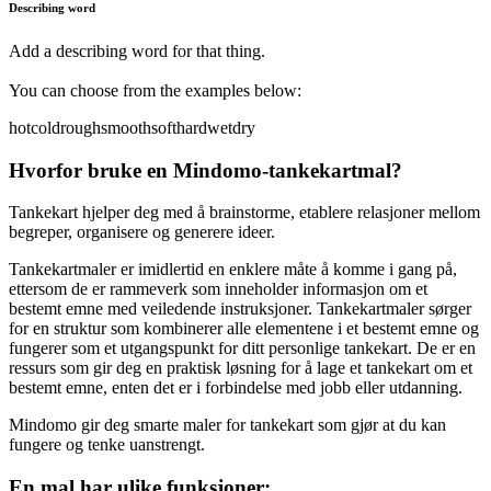
Describing word
Add a describing word for that thing.
You can choose from the examples below:
hot
cold
rough
smooth
soft
hard
wet
dry
Hvorfor bruke en Mindomo-tankekartmal?
Tankekart hjelper deg med å brainstorme, etablere relasjoner mellom
begreper, organisere og generere ideer.
Tankekartmaler er imidlertid en enklere måte å komme i gang på,
ettersom de er rammeverk som inneholder informasjon om et
bestemt emne med veiledende instruksjoner. Tankekartmaler sørger
for en struktur som kombinerer alle elementene i et bestemt emne og
fungerer som et utgangspunkt for ditt personlige tankekart. De er en
ressurs som gir deg en praktisk løsning for å lage et tankekart om et
bestemt emne, enten det er i forbindelse med jobb eller utdanning.
Mindomo gir deg smarte maler for tankekart som gjør at du kan
fungere og tenke uanstrengt.
En mal har ulike funksjoner: