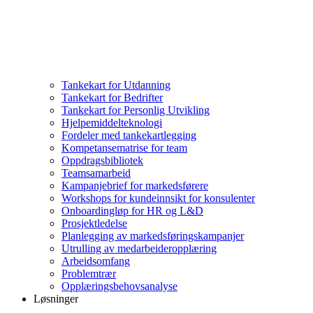
Tankekart for Utdanning
Tankekart for Bedrifter
Tankekart for Personlig Utvikling
Hjelpemiddelteknologi
Fordeler med tankekartlegging
Kompetansematrise for team
Oppdragsbibliotek
Teamsamarbeid
Kampanjebrief for markedsførere
Workshops for kundeinnsikt for konsulenter
Onboardingløp for HR og L&D
Prosjektledelse
Planlegging av markedsføringskampanjer
Utrulling av medarbeideropplæring
Arbeidsomfang
Problemtrær
Opplæringsbehovsanalyse
Løsninger