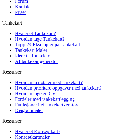
Forum
Kontakt
Priser
Tankekart
Hva er et Tankekart?
Hvordan lage Tankekart?
Topp 29 Eksempler på Tankekart
Tankekart Maler
Ideer til Tankekart
AI-tankekartgenerator
Ressurser
Hvordan ta notater med tankekart?
Hvordan prioritere oppgaver med tankekart?
Hvordan lage en CV
Fordeler med tankekartlegging
Funksjoner i et tankekartverktøy
Diagrammaler
Ressurser
Hva er et Konseptkart?
Konseptkartmaler