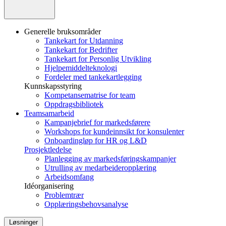
Generelle bruksområder
Tankekart for Utdanning
Tankekart for Bedrifter
Tankekart for Personlig Utvikling
Hjelpemiddelteknologi
Fordeler med tankekartlegging
Kunnskapsstyring
Kompetansematrise for team
Oppdragsbibliotek
Teamsamarbeid
Kampanjebrief for markedsførere
Workshops for kundeinnsikt for konsulenter
Onboardingløp for HR og L&D
Prosjektledelse
Planlegging av markedsføringskampanjer
Utrulling av medarbeideropplæring
Arbeidsomfang
Idéorganisering
Problemtrær
Opplæringsbehovsanalyse
Løsninger