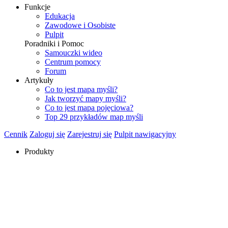
Funkcje
Edukacja
Zawodowe i Osobiste
Pulpit
Poradniki i Pomoc
Samouczki wideo
Centrum pomocy
Forum
Artykuły
Co to jest mapa myśli?
Jak tworzyć mapy myśli?
Co to jest mapa pojęciowa?
Top 29 przykładów map myśli
Cennik
Zaloguj się
Zarejestruj się
Pulpit nawigacyjny
Produkty