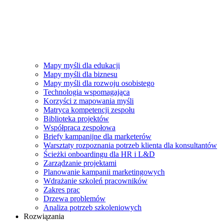
Mapy myśli dla edukacji
Mapy myśli dla biznesu
Mapy myśli dla rozwoju osobistego
Technologia wspomagająca
Korzyści z mapowania myśli
Matryca kompetencji zespołu
Biblioteka projektów
Współpraca zespołowa
Briefy kampanijne dla marketerów
Warsztaty rozpoznania potrzeb klienta dla konsultantów
Ścieżki onboardingu dla HR i L&D
Zarządzanie projektami
Planowanie kampanii marketingowych
Wdrażanie szkoleń pracowników
Zakres prac
Drzewa problemów
Analiza potrzeb szkoleniowych
Rozwiązania