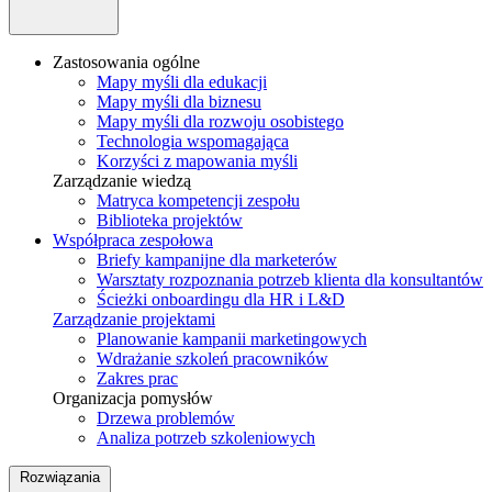
Zastosowania ogólne
Mapy myśli dla edukacji
Mapy myśli dla biznesu
Mapy myśli dla rozwoju osobistego
Technologia wspomagająca
Korzyści z mapowania myśli
Zarządzanie wiedzą
Matryca kompetencji zespołu
Biblioteka projektów
Współpraca zespołowa
Briefy kampanijne dla marketerów
Warsztaty rozpoznania potrzeb klienta dla konsultantów
Ścieżki onboardingu dla HR i L&D
Zarządzanie projektami
Planowanie kampanii marketingowych
Wdrażanie szkoleń pracowników
Zakres prac
Organizacja pomysłów
Drzewa problemów
Analiza potrzeb szkoleniowych
Rozwiązania