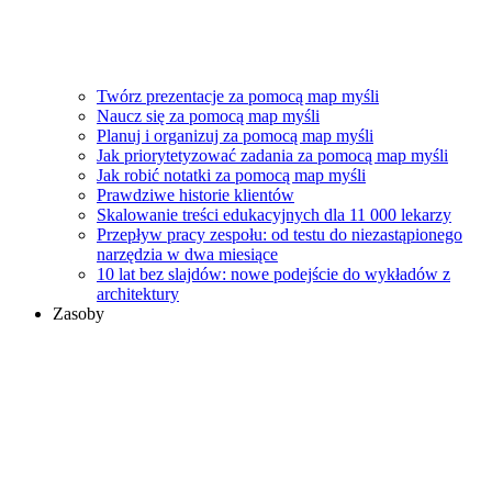
Twórz prezentacje za pomocą map myśli
Naucz się za pomocą map myśli
Planuj i organizuj za pomocą map myśli
Jak priorytetyzować zadania za pomocą map myśli
Jak robić notatki za pomocą map myśli
Prawdziwe historie klientów
Skalowanie treści edukacyjnych dla 11 000 lekarzy
Przepływ pracy zespołu: od testu do niezastąpionego
narzędzia w dwa miesiące
10 lat bez slajdów: nowe podejście do wykładów z
architektury
Zasoby