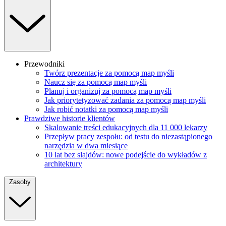
Przewodniki
Twórz prezentacje za pomocą map myśli
Naucz się za pomocą map myśli
Planuj i organizuj za pomocą map myśli
Jak priorytetyzować zadania za pomocą map myśli
Jak robić notatki za pomocą map myśli
Prawdziwe historie klientów
Skalowanie treści edukacyjnych dla 11 000 lekarzy
Przepływ pracy zespołu: od testu do niezastąpionego
narzędzia w dwa miesiące
10 lat bez slajdów: nowe podejście do wykładów z
architektury
Zasoby