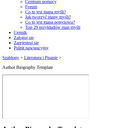
Centrum pomocy
Forum
Co to jest mapa myśli?
Jak tworzyć mapy myśli?
Co to jest mapa pojęciowa?
Top 29 przykładów map myśli
Cennik
Zaloguj się
Zarejestruj się
Pulpit nawigacyjny
Szablony
>
Literatura i Pisanie
>
Author Biography Template