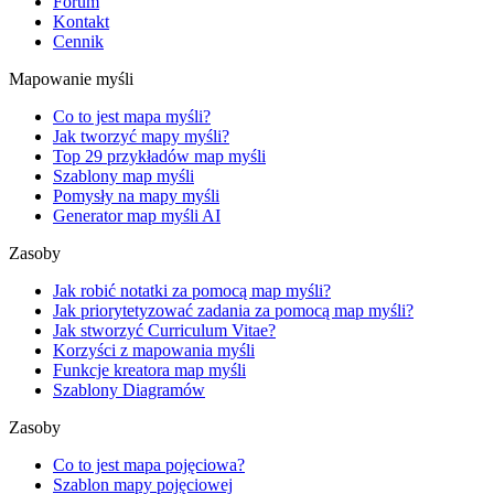
Forum
Kontakt
Cennik
Mapowanie myśli
Co to jest mapa myśli?
Jak tworzyć mapy myśli?
Top 29 przykładów map myśli
Szablony map myśli
Pomysły na mapy myśli
Generator map myśli AI
Zasoby
Jak robić notatki za pomocą map myśli?
Jak priorytetyzować zadania za pomocą map myśli?
Jak stworzyć Curriculum Vitae?
Korzyści z mapowania myśli
Funkcje kreatora map myśli
Szablony Diagramów
Zasoby
Co to jest mapa pojęciowa?
Szablon mapy pojęciowej