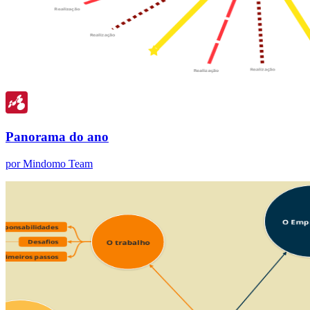
Panorama do ano
por Mindomo Team