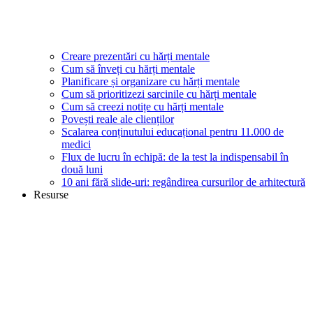
Creare prezentări cu hărți mentale
Cum să înveți cu hărți mentale
Planificare și organizare cu hărți mentale
Cum să prioritizezi sarcinile cu hărți mentale
Cum să creezi notițe cu hărți mentale
Povești reale ale clienților
Scalarea conținutului educațional pentru 11.000 de
medici
Flux de lucru în echipă: de la test la indispensabil în
două luni
10 ani fără slide-uri: regândirea cursurilor de arhitectură
Resurse