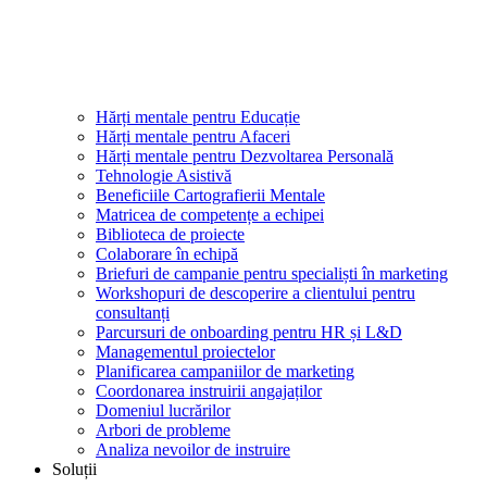
Hărți mentale pentru Educație
Hărți mentale pentru Afaceri
Hărți mentale pentru Dezvoltarea Personală
Tehnologie Asistivă
Beneficiile Cartografierii Mentale
Matricea de competențe a echipei
Biblioteca de proiecte
Colaborare în echipă
Briefuri de campanie pentru specialiști în marketing
Workshopuri de descoperire a clientului pentru
consultanți
Parcursuri de onboarding pentru HR și L&D
Managementul proiectelor
Planificarea campaniilor de marketing
Coordonarea instruirii angajaților
Domeniul lucrărilor
Arbori de probleme
Analiza nevoilor de instruire
Soluții