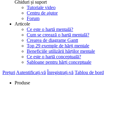
Ghiduri și suport
Tutoriale video
Centru de ajutor
Forum
Articole
Ce este o hartă mentală?
Cum se creează o hartă mentală?
Crearea de diagrame Gantt
Top 29 exemple de hărți mentale
Beneficiile utilizării hărților mentale
Ce este o hartă conceptuală?
Șabloane pentru hărți conceptuale
Prețuri
Autentificați-vă
Înregistrați-vă
Tablou de bord
Produse