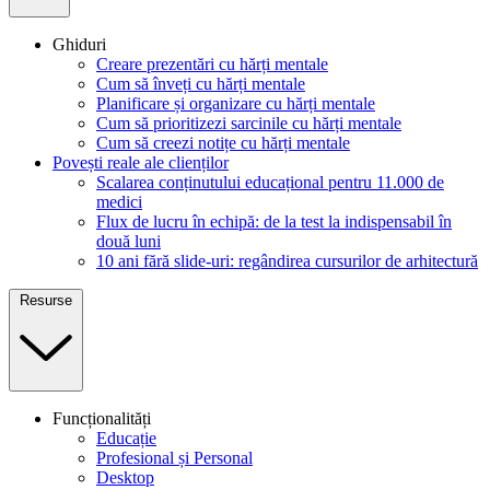
Ghiduri
Creare prezentări cu hărți mentale
Cum să înveți cu hărți mentale
Planificare și organizare cu hărți mentale
Cum să prioritizezi sarcinile cu hărți mentale
Cum să creezi notițe cu hărți mentale
Povești reale ale clienților
Scalarea conținutului educațional pentru 11.000 de
medici
Flux de lucru în echipă: de la test la indispensabil în
două luni
10 ani fără slide-uri: regândirea cursurilor de arhitectură
Resurse
Funcționalități
Educație
Profesional și Personal
Desktop