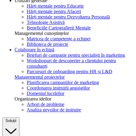
Utilizări generale
Hărți mentale pentru Educație
Hărți mentale pentru Afaceri
Hărți mentale pentru Dezvoltarea Personală
Tehnologie Asistivă
Beneficiile Cartografierii Mentale
Managementul cunoștințelor
Matricea de competențe a echipei
Biblioteca de proiecte
Colaborare în echipă
Briefuri de campanie pentru specialiști în marketing
Workshopuri de descoperire a clientului pentru
consultanți
Parcursuri de onboarding pentru HR și L&D
Managementul proiectelor
Planificarea campaniilor de marketing
Coordonarea instruirii angajaților
Domeniul lucrărilor
Organizarea ideilor
Arbori de probleme
Analiza nevoilor de instruire
Soluții