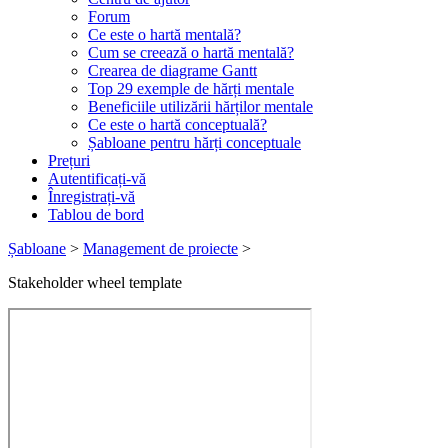
Forum
Ce este o hartă mentală?
Cum se creează o hartă mentală?
Crearea de diagrame Gantt
Top 29 exemple de hărți mentale
Beneficiile utilizării hărților mentale
Ce este o hartă conceptuală?
Șabloane pentru hărți conceptuale
Prețuri
Autentificați-vă
Înregistrați-vă
Tablou de bord
Șabloane
>
Management de proiecte
>
Stakeholder wheel template