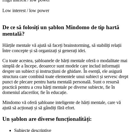
Low interest / low power
De ce să folosiți un șablon Mindomo de tip hartă
mentală?
Hărțile mentale vă ajută să faceți brainstorming, să stabiliți relații
între concepte și să organizați și generați idei.
Cu toate acestea, șabloanele de hărți mentale oferă o modalitate mai
simplă de a începe, deoarece sunt modele care includ informații
despre un subiect și instrucțiuni de ghidare. În esență, ele asigură
structura care combină toate elementele unui subiect și servesc drept
punct de plecare pentru harta mentală personală. Sunt o resursă
practică pentru a crea hărți mentale pe diverse subiecte, fie în
domeniul afacerilor, fie în educație.
Mindomo vă oferă șabloane inteligente de hărți mentale, care vă
ajută să acționați și să gândiți fără efort.
Un șablon are diverse funcționalități:
Subiecte descriptive