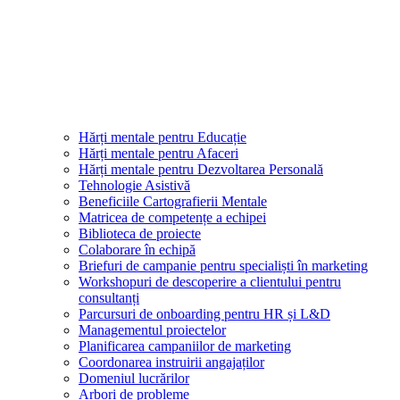
Hărți mentale pentru Educație
Hărți mentale pentru Afaceri
Hărți mentale pentru Dezvoltarea Personală
Tehnologie Asistivă
Beneficiile Cartografierii Mentale
Matricea de competențe a echipei
Biblioteca de proiecte
Colaborare în echipă
Briefuri de campanie pentru specialiști în marketing
Workshopuri de descoperire a clientului pentru
consultanți
Parcursuri de onboarding pentru HR și L&D
Managementul proiectelor
Planificarea campaniilor de marketing
Coordonarea instruirii angajaților
Domeniul lucrărilor
Arbori de probleme