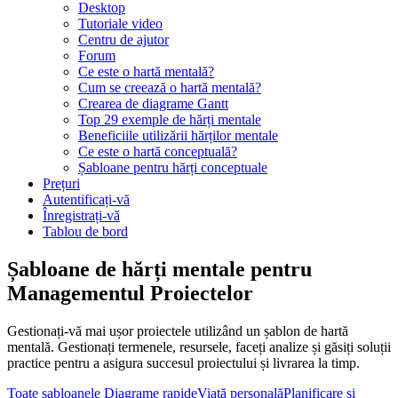
Desktop
Tutoriale video
Centru de ajutor
Forum
Ce este o hartă mentală?
Cum se creează o hartă mentală?
Crearea de diagrame Gantt
Top 29 exemple de hărți mentale
Beneficiile utilizării hărților mentale
Ce este o hartă conceptuală?
Șabloane pentru hărți conceptuale
Prețuri
Autentificați-vă
Înregistrați-vă
Tablou de bord
Șabloane de hărți mentale pentru
Managementul Proiectelor
Gestionați-vă mai ușor proiectele utilizând un șablon de hartă
mentală. Gestionați termenele, resursele, faceți analize și găsiți soluții
practice pentru a asigura succesul proiectului și livrarea la timp.
Toate șabloanele
Diagrame rapide
Viață personală
Planificare și