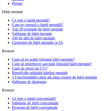
Prețuri
Hărți mentale
Ce este o hartă mentală?
Cum se creează o hartă mentală?
Top 29 exemple de hărți mentale
Șabloane de hărți mentale
100 de idei de hărți mentale
Generator de hărți mentale cu IA
Resurse
Cum să iei notițe folosind hărți mentale?
Cum să prioritizezi sarcinile folosind hărți mentale?
Cum să creezi un CV?
Beneficiile utilizării hărților mentale
5 Funcționalități cheie ale unui creator de hărți mentale
Șabloane de diagrame
Resurse
Ce este o hartă conceptuală?
Șabloane de hărți conceptuale
Program de hărți conceptuale