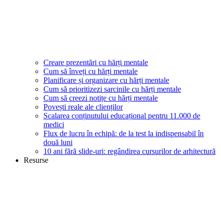
Creare prezentări cu hărți mentale
Cum să înveți cu hărți mentale
Planificare și organizare cu hărți mentale
Cum să prioritizezi sarcinile cu hărți mentale
Cum să creezi notițe cu hărți mentale
Povești reale ale clienților
Scalarea conținutului educațional pentru 11.000 de
medici
Flux de lucru în echipă: de la test la indispensabil în
două luni
10 ani fără slide-uri: regândirea cursurilor de arhitectură
Resurse