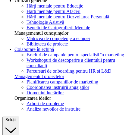
Utilizări generale
Hărți mentale pentru Educație
Hărți mentale pentru Afaceri
Hărți mentale pentru Dezvoltarea Personală
Tehnologie Asistivă
Beneficiile Cartografierii Mentale
Managementul cunoștințelor
Matricea de competențe a echipei
Biblioteca de proiecte
Colaborare în echipă
Briefuri de campanie pentru specialiști în marketing
Workshopuri de descoperire a clientului pentru
consultanți
Parcursuri de onboarding pentru HR și L&D
Managementul proiectelor
Planificarea campaniilor de marketing
Coordonarea instruirii angajaților
Domeniul lucrărilor
Organizarea ideilor
Arbori de probleme
Analiza nevoilor de instruire
Soluții