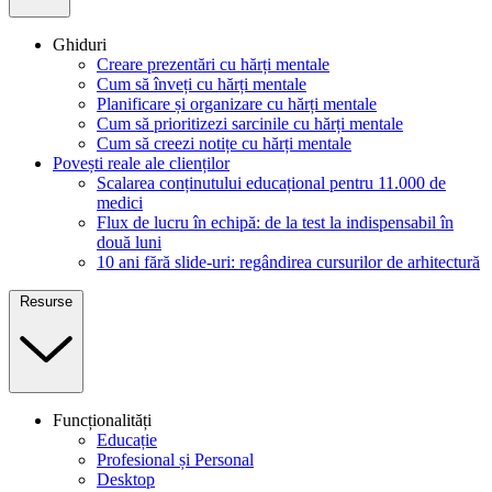
Ghiduri
Creare prezentări cu hărți mentale
Cum să înveți cu hărți mentale
Planificare și organizare cu hărți mentale
Cum să prioritizezi sarcinile cu hărți mentale
Cum să creezi notițe cu hărți mentale
Povești reale ale clienților
Scalarea conținutului educațional pentru 11.000 de
medici
Flux de lucru în echipă: de la test la indispensabil în
două luni
10 ani fără slide-uri: regândirea cursurilor de arhitectură
Resurse
Funcționalități
Educație
Profesional și Personal
Desktop