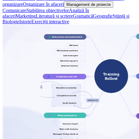
organizare
Organizare în afaceri
Management de proiecte
Comunicare
Stabilirea obiectivelor
Analiză în
afaceri
Marketing
Literatură și scriere
Gramatică
Geografie
Știință și
Biologie
Istorie
Exerciții interactive